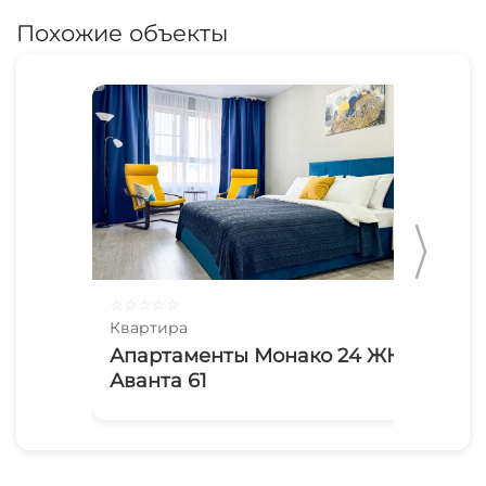
Похожие объекты
☆
☆
☆
☆
☆
☆
☆
Квартира
Ква
Апартаменты Монако 24 ЖК
Ап
Аванта 61
Ре