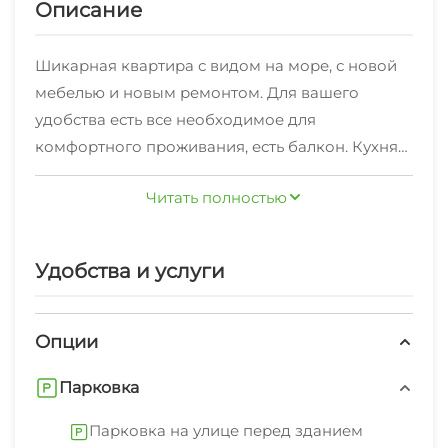
Описание
Шикарная квартира с видом на море, с новой
мебелью и новым ремонтом. Для вашего
удобства есть все необходимое для
комфортного проживания, есть балкон. Кухня
оборудована всей необходимой посудой,
Читать полностью
столовые приборы, СВЧ, холодильник, чайник,
электроплита, стиральная машина, фен, утюг,
гладильная доска, сушилка для белья,
Удобства и услуги
телевизоры Smаrt ТV, высокоскоростной Wi-Fi,
постельное белье, полотенца.
Опции
Количество спальных мест - 4
Парковка
Двуспальная кровать, диван кровать,
раскладное кресло.
Парковка на улице перед зданием