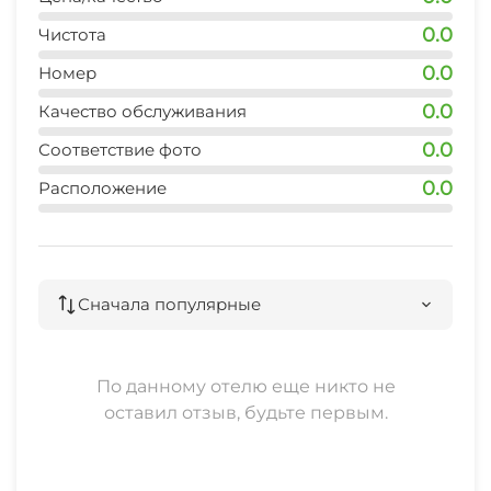
Садовая мебель
Будем рады видеть Вас у нас в гостях
СВЧ
0.0
Чистота
Джиппинг
0.0
Номер
Охраняемая территория
0.0
Качество обслуживания
Прогулки на яхте
0.0
Соответствие фото
0.0
Расположение
Сначала популярные
По данному отелю еще никто не
оставил отзыв, будьте первым.