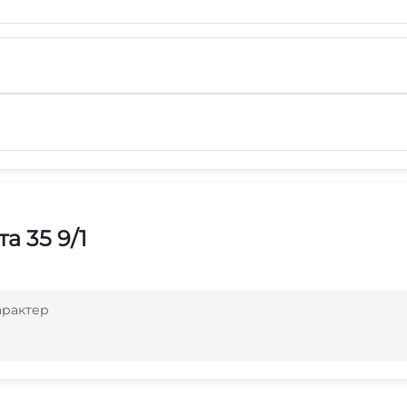
 35 9/1
арактер