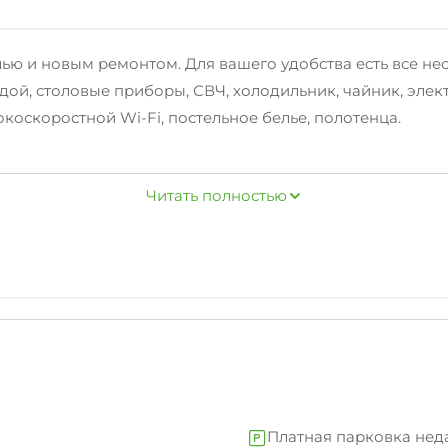
лью и новым ремонтом. Для вашего удобства есть все н
ой, столовые приборы, СВЧ, холодильник, чайник, элект
окоскоростной Wi-Fi, постельное белье, полотенца.
Читать полностью
есло.
влекательный парк "Джунгли" городской автовокзал, се
тная парковка за шлагбаумом, в соседнем доме есть сал
уру верификации, заключается договор аренды. От вас по
Платная парковка нед
ейшем фото могут использоваться в мошеннических схем