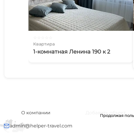
☆
☆
☆
☆
☆
Квартира
1-комнатная Ленина 190 к 2
О компании
Добавить объект
Продолжая польз
admin@helper-travel.com