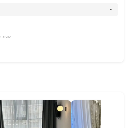
рвым.