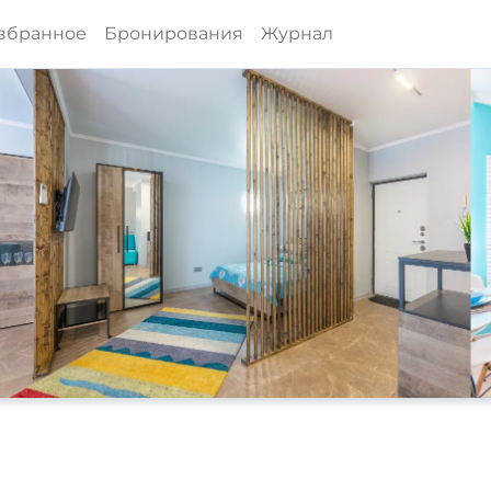
збранное
Бронирования
Журнал