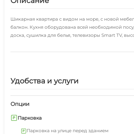
Описание
Шикарная квартира с видом на море, с новой мебе
балкон. Кухня оборудована всей необходимой посуд
доска, сушилка для белья, телевизоры Smаrt ТV, выс
Количество спальных мест - 4
Двуспальная кровать, диван кровать, раскладное кр
Рядом с жилым комплексом: Находится детский раз
Удобства и услуги
возле дома ресторан-бар "Старая мельница", беспла
При бронировании обязательна предоплата.
Опции
ОСОБЕННОСТИ ПРОЖИВАНИЯ:
— Возможно проживание от - 1х суток
Парковка
— Для прохождения регистрации мы проводим процед
Парковка на улице перед зданием
некоторых гостей возникают опасения, что в дальн