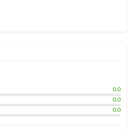
адка
жности
0.0
0.0
0.0