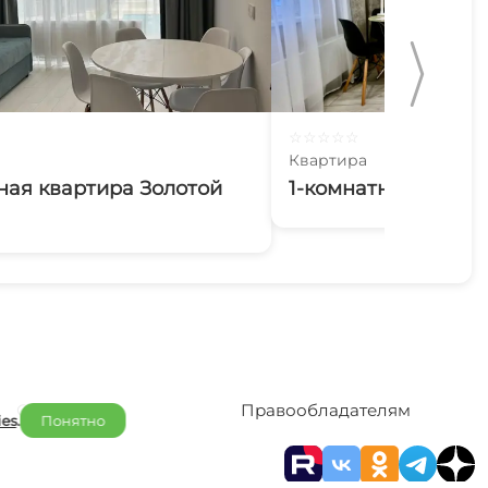
☆
☆
☆
☆
☆
Квартира
ная квартира Золотой
1-комнатная Ленин
Отельерам
Правообладателям
ies
.
Понятно