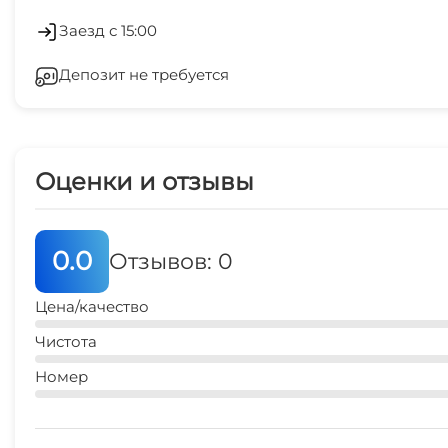
Массаж
Лифт
Заезд с 15:00
Садовая мебель
Депозит не требуется
Стиральная машина
Прогулки на яхте
Магазины
Оценки и отзывы
Спутниковое ТВ
Охраняемая территория
0.0
Отзывов: 0
Цена/качество
Чистота
Номер