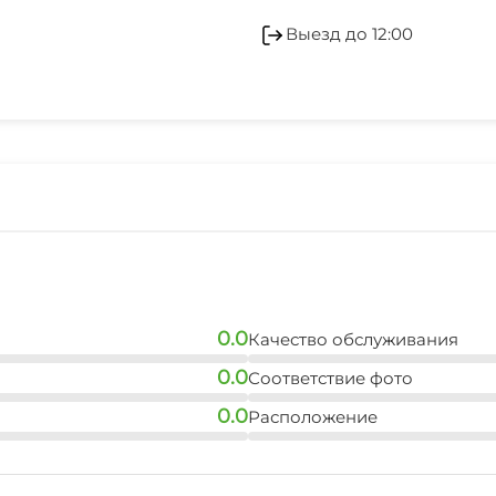
Детская игровая площ
Отопление
Выезд до 12:00
Джиппинг
Гладильные принадле
Аптека
СВЧ
0.0
Качество обслуживания
0.0
Соответствие фото
0.0
Расположение