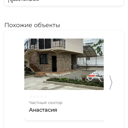
Похожие объекты
☆
☆
☆
☆
☆
☆
☆
Частный сектор
Час
Анастасия
Ча
19