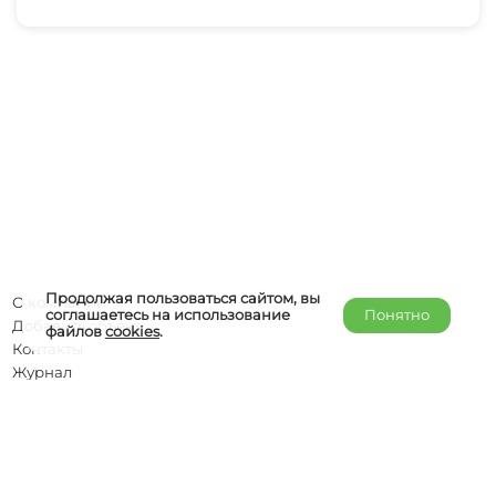
Продолжая пользоваться сайтом, вы
О компании
соглашаетесь на использование
Понятно
Добавить объект
файлов
cookies
.
Контакты
Журнал
Отельерам
Правообладателям
admin@helper-travel.com