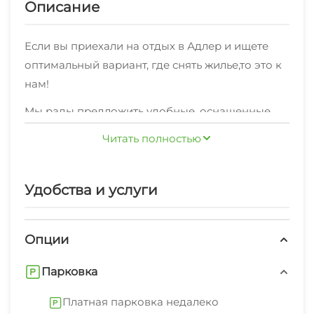
Описание
Если вы приехали на отдых в Адлер и ищете
оптимальный вариант, где снять жилье,то это к
нам!
Мы рады предложить удобные, оснащенные
всем необходимым, комфортные номера
Читать полностью
различной категории: "Эконом" , "Стандарт" ,
"Стандарт-мини" по отличной цене.
Удобства и услуги
В любом месте нашего объекта, вы сможете
зайти в интернет.
Опции
Также мы предоставляем дополнительные
услуги: экскурсионные услуги, стиральная
Парковка
машина, гладильные принадлежности, зеленый
двор, беседка, свч.Полный список вы можете
Платная парковка недалеко