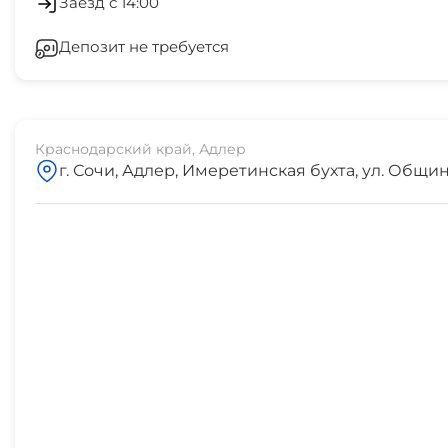
Заезд с 14:00
банкомат Сбербанк
Депозит не требуется
Зеленый двор
5 мин
центр
10 мин
Краснодарский край, Адлер
г. Сочи, Адлер, Имеретинская бухта, ул. Общин
рынок
10 мин