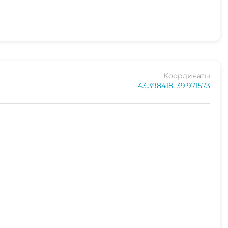
Координаты
43.398418, 39.971573