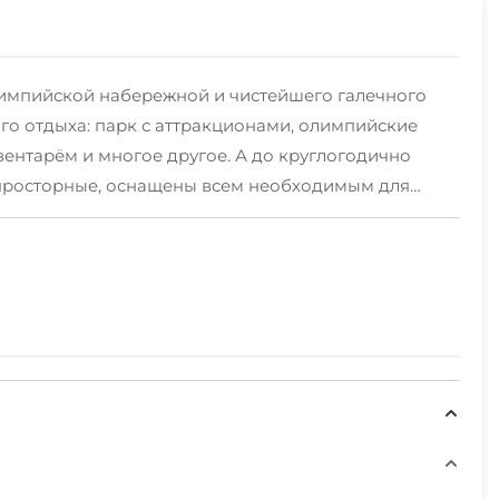
 олимпийской набережной и чистейшего галечного
го отдыха: парк с аттракционами, олимпийские
ентарём и многое другое. А до круглогодично
 просторные, оснащены всем необходимым для
 а также мангал для любителей шашлыка.На
еседой, а наш ухоженный двор не только порадует
 мангал и шампуры. А также есть общая кухня со
 При отмене бронирования за месяц - сумма
ращается. Предоплата - это гарантия Вашего