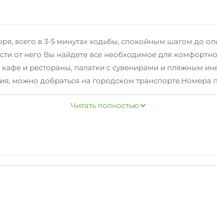
 моря, всего в 3-5 минутах ходьбы, спокойным шагом до
сти от него Вы найдете все необходимое для комфортно
кафе и рестораны, палатки с сувенирами и пляжным инв
ия, можно добраться на городском транспорте.Номера
удованные кухни для самостоятельного приготовления,
Читать полностью
ших постояльцев, мы оборудовали места для отдыха с б
ерритории работает Wi-Fi интернет. Любителям шашлычка -
ления пищи.Бронирование производится по предоплате.
е бронирования за 2 недели - сумма предоплаты не возв