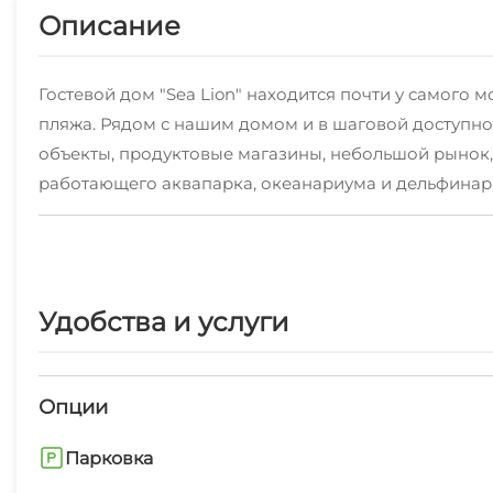
Описание
Гостевой дом "Seа Lion" находится почти у самого
пляжа. Рядом с нашим домом и в шаговой доступно
объекты, продуктовые магазины, небольшой рынок, 
работающего аквапарка, океанариума и дельфинар
комфортного отдыха. На территории 2 хорошо обор
территории нашего гостевого дома для удобства на
Вас, но и спасет от летнего зноя. Почти на всей т
всем необходимым для самостоятельного приготов
Удобства и услуги
возврата составляет 50% от предоплаты. При отмен
приезда.
Опции
Парковка