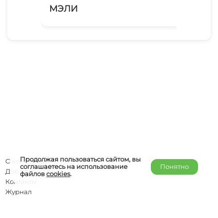
МЭЛИ
Эр
Продолжая пользоваться сайтом, вы
О компании
соглашаетесь на использование
Понятно
Добавить объект
файлов
cookies
.
Контакты
Журнал
Отельерам
Правообладателям