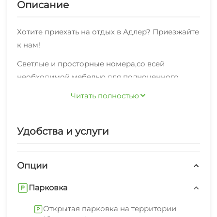
Описание
Хотите приехать на отдых в Адлер? Приезжайте
к нам!
Светлые и просторные номера,со всей
необходимой мебелью для полноценного
отдыха,категорий "Стандарт" , "Студия" , "2х-
Читать полностью
комнатный" по отличной ценевсегда рады
своим гостям!
Также мы можем предложить
Удобства и услуги
высокоскоростной WI-FI интернет.
Мы будем рады предложить дополнительные
Опции
услуги: мангал/барбекю, бассейн под открытым
небом, открытая парковка на территории
Парковка
(бесплатно).
Открытая парковка на территории
В пешей доступности от нас пляж галечный,