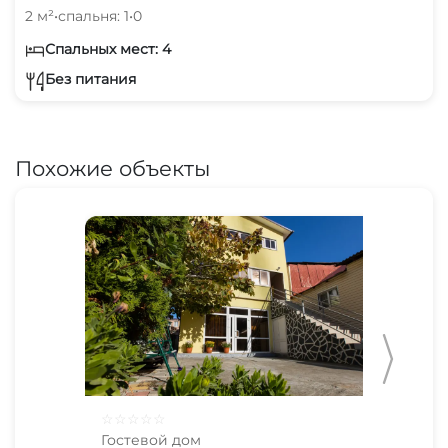
2 м²
•
спальня: 1
•
0
Спальных мест: 4
Без питания
Похожие объекты
☆
☆
☆
☆
☆
☆
☆
Гостевой дом
Гос