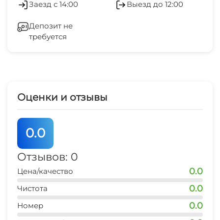
Заезд с 14:00
Выезд до 12:00
океанариум
Гладильные принадлежности
15 мин
Депозит не
требуется
Зеленый двор
дельфинарий
15 мин
Спутниковое ТВ
рынок
10 мин
СВЧ
Оценки и отзывы
магазин продукты
3 мин
0.0
остановка транспорта
3 мин
Отзывов: 0
0.0
Цена/качество
банкомат Сбербанк
3 мин
0.0
Чистота
0.0
ж/д вокзал
Номер
10 мин