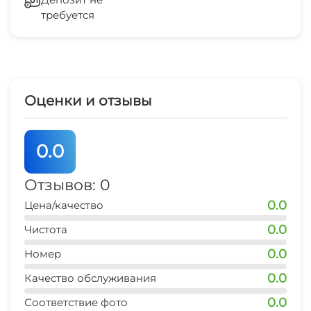
требуется
Зеленый двор
дельфинарий
15 мин
Спутниковое ТВ
рынок
10 мин
СВЧ
Оценки и отзывы
магазин продукты
3 мин
0.0
остановка транспорта
3 мин
Отзывов: 0
0.0
Цена/качество
банкомат Сбербанк
3 мин
0.0
Чистота
0.0
ж/д вокзал
Номер
10 мин
0.0
Качество обслуживания
аэропорт
0.0
Соответствие фото