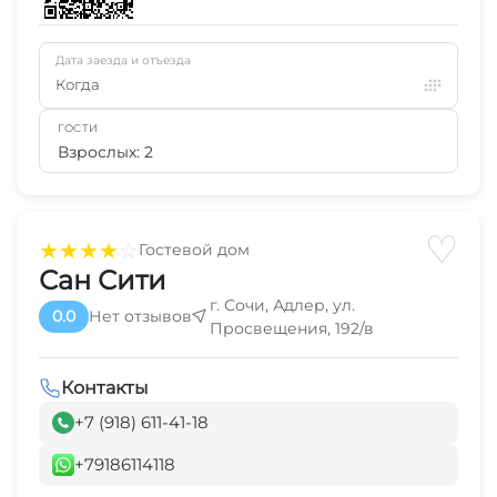
Дата заезда и отъезда
Когда
ГОСТИ
Взрослых: 2
♡
★
★
★
★
☆
Гостевой дом
Сан Сити
г. Сочи, Адлер, ул.
0.0
Нет отзывов
Просвещения, 192/в
Контакты
+7 (918) 611-41-18
+79186114118