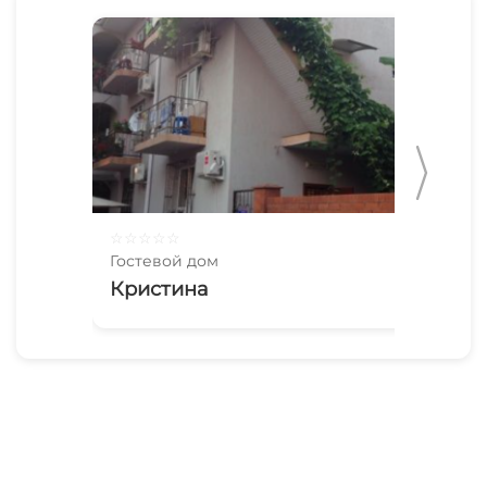
☆
☆
☆
☆
☆
☆
☆
Гостевой дом
Гос
Кристина
Пи