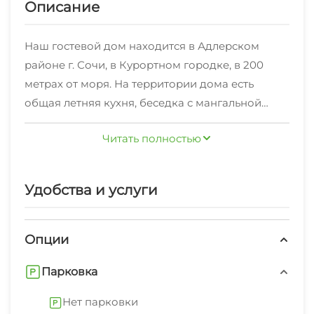
Описание
Наш гостевой дом находится в Адлерском
районе г. Сочи, в Курортном городке, в 200
метрах от моря. На территории дома есть
общая летняя кухня, беседка с мангальной
площадкой, парковка на несколько машин. На
Читать полностью
территории расположен продуктовый магазин.
Рядом с нашим гостевым домом находится
супермаркет "Магнит", отделение Сбербанка,
Удобства и услуги
парк отдыха с детской площадкой, пансионат
"Знание", в котором можно приобрести
курсовку и поправить свое здоровье. Рядом с
Опции
домом есть абсолютно все, что нужно для
Парковка
качественного и комфортного отдыха:
аквапарк "Амфибиус", дельфинарий,
Нет парковки
океанариум, парковая зона санаторно-