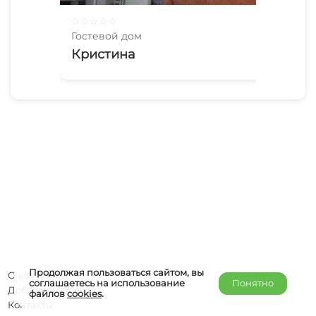
☆
☆
☆
☆
☆
☆
☆
Гостевой дом
Гос
Кристина
Же
Продолжая пользоваться сайтом, вы
О компании
соглашаетесь на использование
Понятно
Добавить объект
файлов
cookies
.
Контакты