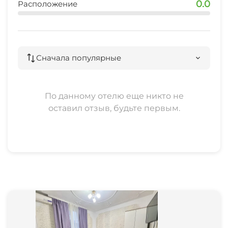
0.0
Расположение
аптека
1 мин
остановка общественного транспорта
Сначала популярные
4 мин
банкомат
По данному отелю еще никто не
7 мин
оставил отзыв, будьте первым.
пляж
1 мин
кафе
1 мин
ЖД вокзал
8 мин
аэропорт