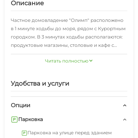
Описание
Частное домовладение "Олимп" расположено
в 1 минуте ходьбы до моря, рядом с Курортным
городком. В 3 минутах ходьбы располагаются:
продуктовые магазины, столовые и кафе с
вкусным и недорогим питанием; для
Читать полностью
любителей ночной жизни есть бары и ночные
клубы. Так же к Вашим услугам Сбербанк,
супермаркеты Магнит и Пятерочка. Неподалеку
Удобства и услуги
расположены Дельфинарий и самый большой
в России Океанариум. Само частное
домовладение представляет собой 2 уютных
Опции
корпуса, в каждом из которых имеется
Парковка
оборудованная кухня для самостоятельной
готовки. Зеленый, просторный двор дома
Парковка на улице перед зданием
располагает к приятному