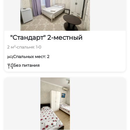
15 мин
центр
20 мин
центр
"Стандарт" 2-местный
20 мин
2 м²
•
спальня: 1
•
0
Спальных мест: 2
Без питания