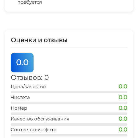
требуется
Беседка
рынок
2 мин
СВЧ
магазин продукты
2 мин
Оценки и отзывы
остановка транспорта
4 мин
0.0
банкомат Сбербанк
5 мин
Отзывов: 0
0.0
Цена/качество
аптека
1 мин
0.0
Чистота
0.0
детская площадка
Номер
2 мин
0.0
Качество обслуживания
магазин
0.0
Соответствие фото
1 мин