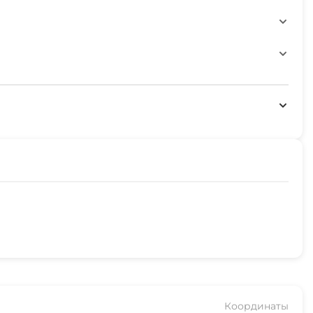
но
жности
Координаты