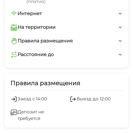
(платно)
указанному в контактах телефону!
Интернет
Wi-Fi интернет на всей территории
На территории
Интернет Wi-Fi
Правила размещения
запрещено курить в номерах
Автостоянка
Расстояние до
пляж песчаный
минимальный заезд от 3 суток
5 мин
Правила размещения
пляж галечный
5 мин
Заезд с 14:00
Выезд до 12:00
набережная
Депозит не
5 мин
требуется
центр города
5 мин