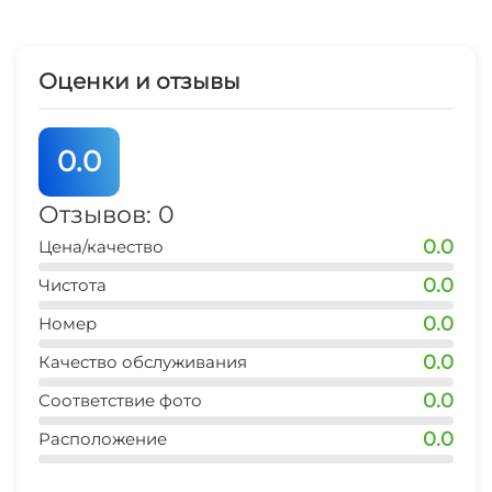
центр развлечений
5 мин
Оценки и отзывы
рынок
5 мин
0.0
магазин продукты
Отзывов: 0
1 мин
0.0
Цена/качество
остановка транспорта
0.0
Чистота
5 мин
0.0
Номер
банкомат Сбербанк
1 мин
0.0
Качество обслуживания
0.0
Соответствие фото
аптека
2 мин
0.0
Расположение
океанариум