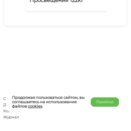
Просвещения 122к1
Ар
Продолжая пользоваться сайтом, вы
О компании
соглашаетесь на использование
Понятно
Добавить объект
файлов
cookies
.
Контакты
Журнал
Отельерам
Правообладателям