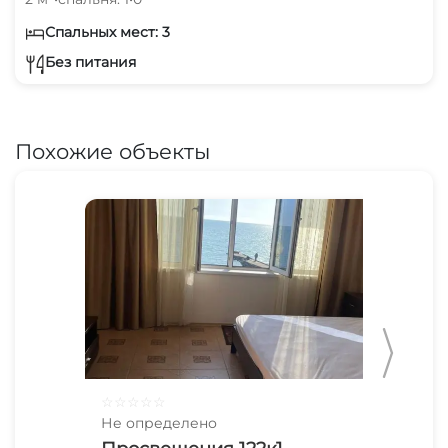
Спальных мест: 3
Без питания
Похожие объекты
☆
☆
☆
☆
☆
☆
☆
Не определено
Не 