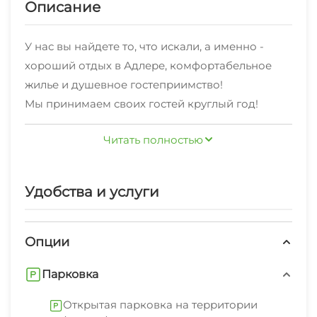
Описание
У нас вы найдете то, что искали, а именно -
хороший отдых в Адлере, комфортабельное
жилье и душевное гостеприимство!
Мы принимаем своих гостей круглый год!
На территории работает хороший интернет.
Читать полностью
Проводим регулярную уборку.
К услугам наших отдыхающих
предоставляются: стиральная машина,
Удобства и услуги
гладильные принадлежности, беседка, СВЧ.
Также открытая парковка на территории
(платно)
В нескольких минутах находятся пляж
Опции
песчаный, пляж галечный, набережная.
Парковка
Согласно отзывам наших постояльцев, им
очень нравится наша локация в Адлере!
Открытая парковка на территории
Аренда жилья у нас без посредников - по