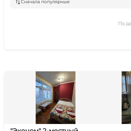
Сначала популярные
По д
"Эконом" 2-местный