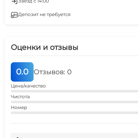
Заезд с 14:00
река
Депозит не требуется
Стиральная машина
5 мин
рынок
7 мин
Оценки и отзывы
ЖД вокзал
10 мин
0.0
Отзывов: 0
Цена/качество
Чистота
Номер