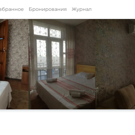
збранное
Бронирования
Журнал