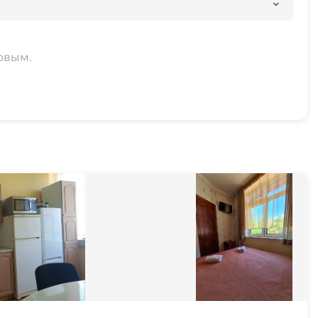
рвым.