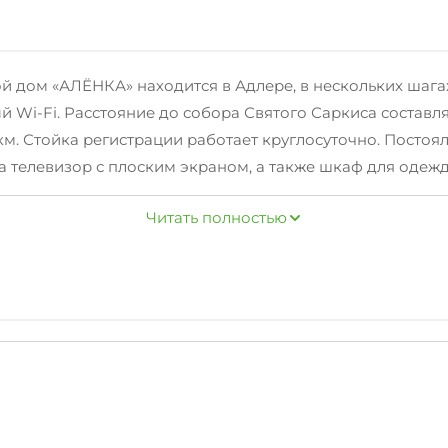
ой дом «АЛЁНКА» находится в Адлере, в нескольких шага
й Wi-Fi. Расстояние до собора Святого Саркиса составля
 км. Стойка регистрации работает круглосуточно. Посто
ра телевизор с плоским экраном, а также шкаф для одежд
 предоставляются полотенца и постельное белье.В окр
Читать полностью
м и сноркелингом. В 6 км находятся керлинговый центр
и, ближайшего от гостевого дома «“АЛЁНКА” номера у м
СПЛАТНО!!!