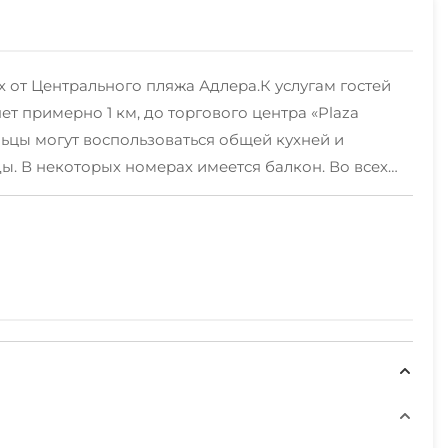
х от Центрального пляжа Адлера.К услугам гостей
ет примерно 1 км, до торгового центра «Plaza
яльцы могут воспользоваться общей кухней и
ы. В некоторых номерах имеется балкон. Во всех
ужающем районе пользуются популярностью отдых
 «Ледяной Куб» и дворец зимнего спорта «Айсберг».
оря», составляет 5 км.ДЕТИ ДО 5 ЛЕТ, БЕЗ