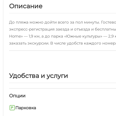
Описание
До пляжа можно дойти всего за пол минуты. Гостев
экспресс-регистрация заезда и отъезда и бесплатны
Home» — 1,9 км, а до парка «Южные культуры» — 2,9
заказать экскурсии. В числе удобств каждого номе
номерах гостевого дома «"АЛЁНКА" номера у моря»
на пляже, пешие прогулки и занятия лыжным спорто
Расстояние до международного аэропорта Адлер-Соч
ПРЕДОСТАВЛЕНИЯ МЕСТА (спят с родителями) - БЕ
Удобства и услуги
Опции
Парковка