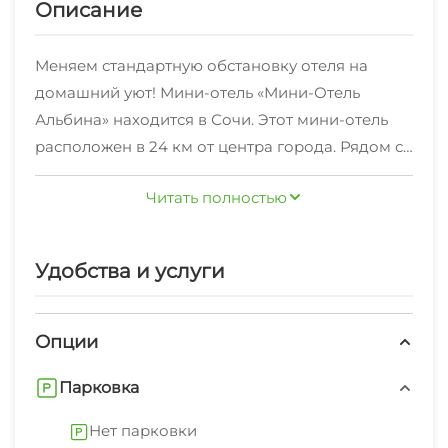
Описание
Меняем стандартную обстановку отеля на
домашний уют! Мини-отель «Мини-Отель
Альбина» находится в Сочи. Этот мини-отель
расположен в 24 км от центра города. Рядом с
мини-отелем — Пляж Чайка-1, Пляж VinoGrad
Читать полностью
(Мандарин) и Пляж Огонек. В мини-отеле
Общая кухня оборудована для
самостоятельного приготовления пищи. Хотите
Удобства и услуги
оставаться на связи? В мини-отеле есть
бесплатный Wi-Fi. Специально для
автопутешественников организована платная
Опции
парковка. Дополнительно: гладильные услуги.
Парковка
Персонал мини-отеля говорит на русском.
Номер уютно обставлен и оснащён
Нет парковки
необходимым, чтобы отдохнуть после долгого