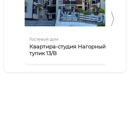
☆
☆
☆
☆
☆
☆
☆
Гостевой дом
Гос
Квартира-студия Нагорный
Го
тупик 13/В