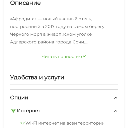
Описание
«Афродита» — новый частный отель,
построенный в 2017 году на самом берегу
Черного моря в живописном уголке
Адлерского района города Сочи.
Месторасположение отеля «Афродита» — одно
Читать полностью
из его достоинств: В шаговой доступности –
знаменитый Курортный городок с развитой
инфраструктурой: на его территории
Удобства и услуги
находится утришский Дельфинарий и самый
большой в России Океанариум, множество
кафе, баров, магазинчиков, ночных дискотек;
Опции
аттракционы для взрослых и детей; морской
Интернет
причал; бювет с целебной минеральной водой.
Удобное расположение частной гостиницы
Wi-Fi интернет на всей территории
Афродита позволяет быстро добраться как до