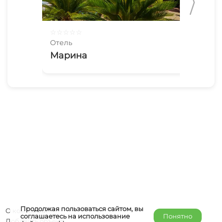
☆
☆
☆
☆
☆
☆
☆
Отель
Оте
Марина
Ев
Продолжая пользоваться сайтом, вы
О компании
соглашаетесь на использование
Понятно
Добавить объект