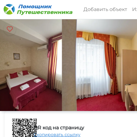
Добавить объект
И
QR код на страницу
Скопировать ссылку