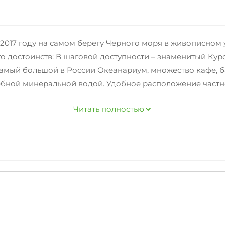
2017 году на самом берегу Черного моря в живописном 
 достоинств: В шаговой доступности – знаменитый Куро
мый большой в России Океанариум, множество кафе, ба
елебной минеральной водой. Удобное расположение част
 2км, так и до Сочи 24км.
Читать полностью