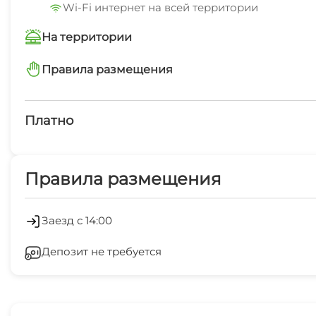
Wi-Fi интернет на всей территории
На территории
Интернет Wi-Fi
Правила размещения
запрещено курить в помещениях
Бассейн под открытым небом
Платно
Платные услуги
Правила размещения
Холодильник
Гладильные принадлежности
Заезд с 14:00
Депозит не требуется
Прачечная
Шезлонги/лежаки