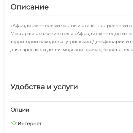
Описание
«Афродита» — новый частный отель, построенный в 
Месторасположение отеля «Афродита» — одно из его
территории находится утришский Дельфинарий и са
для взрослых и детей; морской причал; бювет с ц
добраться как до аэропорта 6км и ж/д станции Адлер
Удобства и услуги
Опции
Интернет