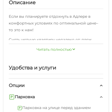
Описание
Если вы планируете отдохнуть в Адлере в
комфортных условиях по оптимальной цене–
то это к нам!
Снять уютную квартиру недалеко от: пляж
галечный, набережная, центр – прекрасный
Читать полностью
вариант размещения вАдлере.
К вашим услугам: удобная мебель,
Удобства и услуги
современная бытовая техника, ванная
комнатаи стулья, шкаф, кровать двуспальная,
диван-кровать, кухонный стол, обеденный стол,
Опции
стол, вешалка, посуда .Готовить можно на
Мы предоставляем интернет Wi-Fi и
оборудованной кухне.
Парковка
стиральная машина, гладильные
принадлежности, зеленый двор, свч.
Парковка на улице перед зданием