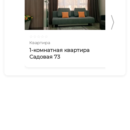
☆
☆
☆
☆
☆
☆
☆
Квартира
Ква
1-комнатная квартира
Кв
Садовая 73
Ни