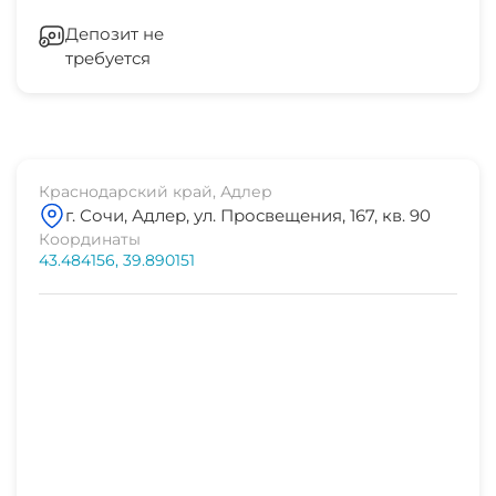
дельфинарий
Зеленый двор
7 мин
Депозит не
требуется
СВЧ
аквапарк
7 мин
рынок
1-2 мин
Краснодарский край, Адлер
г. Сочи, Адлер, ул. Просвещения, 167, кв. 90
магазин продукты
Координаты
1-2 мин
43.484156, 39.890151
остановка транспорта
3 мин
банкомат Сбербанк
5 мин
аптека
1-2 мин