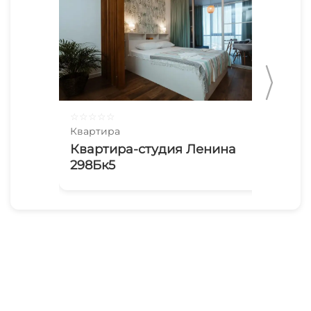
☆
☆
☆
☆
☆
☆
☆
Квартира
Ква
Квартира-студия Ленина
Ую
298Бк5