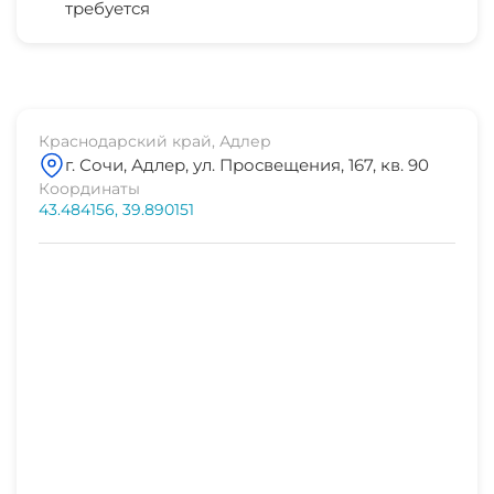
требуется
СВЧ
аквапарк
7 мин
рынок
1-2 мин
Краснодарский край, Адлер
г. Сочи, Адлер, ул. Просвещения, 167, кв. 90
магазин продукты
Координаты
1-2 мин
43.484156, 39.890151
остановка транспорта
3 мин
банкомат Сбербанк
5 мин
аптека
1-2 мин
центр
10 мин