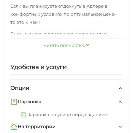
Если вы планируете отдохнуть в Адлере в
комфортных условиях по оптимальной цене–
то это к нам!
Снять уютную квартиру недалеко от: пляж
галечный, набережная, центр – прекрасный
Читать полностью
вариант размещения вАдлере.
К вашим услугам: удобная мебель,
Удобства и услуги
современная бытовая техника, ванная
комнатаи стулья, шкаф, кровать двуспальная,
диван-кровать, кухонный стол, обеденный стол,
Опции
стол, вешалка, посуда .Готовить можно на
Мы предоставляем интернет Wi-Fi и
оборудованной кухне.
Парковка
стиральная машина, гладильные
принадлежности, зеленый двор, свч.
Парковка на улице перед зданием
У нас запрещено: запрещено курить в
На территории
помещениях