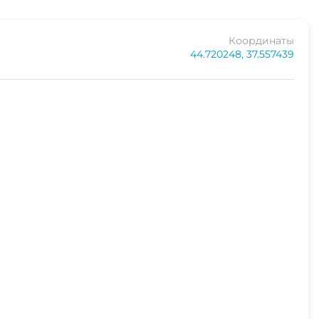
Координаты
44.720248, 37.557439