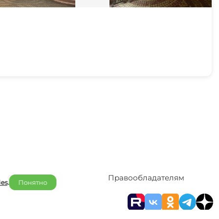
Отельерам
Правообладателям
ies
.
Понятно