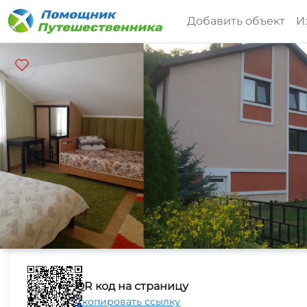
Добавить объект
И
QR код на страницу
Скопировать ссылку