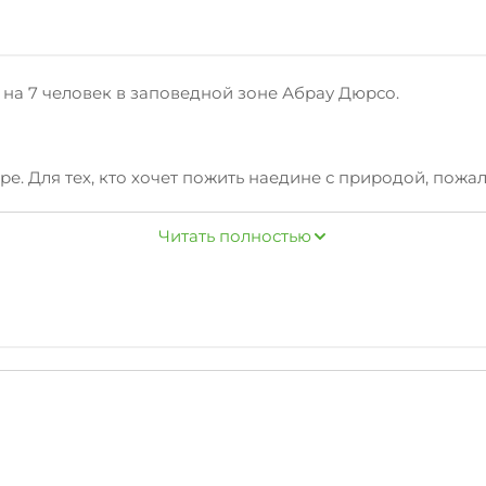
 на 7 человек в заповедной зоне Абрау Дюрсо.
оре. Для тех, кто хочет пожить наедине с природой, пожа
Читать полностью
, холодильник, стиральная машина, эл. плита, телевизор
та, комната отдыха.
 км грунтовой дороги). Ограничение по возрасту: не млад