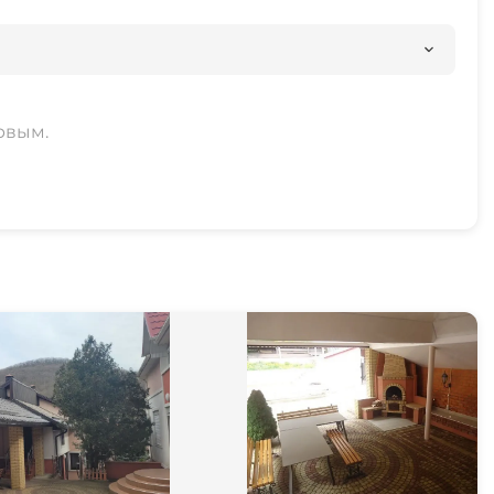
рвым.