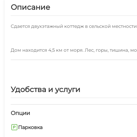
Описание
Сдается двухэтажный коттедж в сельской местности
Дом находится 4,5 км от моря. Лес, горы, тишина, м
В доме есть все для нормальной жизни. Кондиционер
без подогрева, две спальни, две душевых, два туале
Удобства и услуги
Есть стоянка для авто. Наличие авто обязательно (3
Опции
Парковка
Аренда коттеджа минимум на 2 дня.