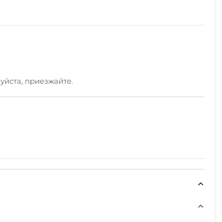
луйста, приезжайте.
 в каждой комнате,WI-FI, сауна, крытый бассейн
ше 25 лет. Без животных.