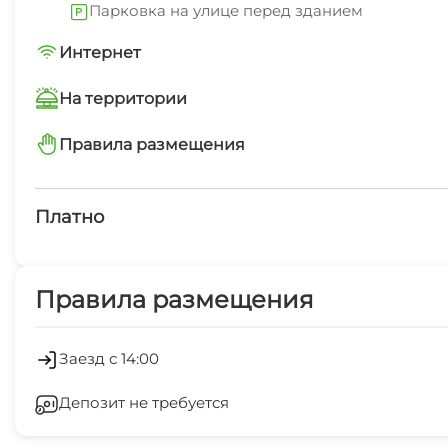
Парковка на улице перед зданием
Интернет
С 1 июня по 15 сентября - бронирование не менее, че
Wi-Fi интернет на всей территории
На территории
Интернет Wi-Fi
Правила размещения
минимальный заезд от 2 суток
Дети любого возраста
Платно
Платные услуги
Правила размещения
Холодильник
Отопление
Заезд с 14:00
Депозит не требуется
Гладильные принадлежности