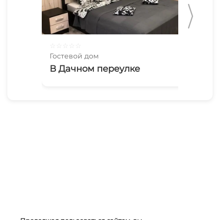
☆
☆
☆
☆
☆
☆
☆
Гостевой дом
Гос
В Дачном переулке
До