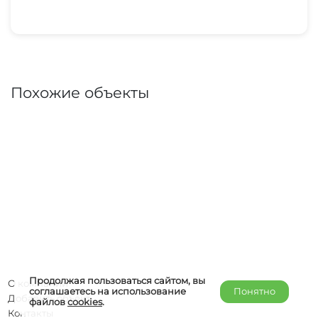
Похожие объекты
Продолжая пользоваться сайтом, вы
О компании
соглашаетесь на использование
Понятно
Добавить объект
файлов
cookies
.
Контакты