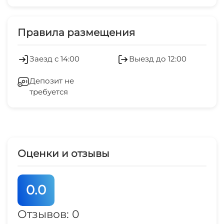
Платные услуги
Салон красоты
Правила размещения
Оборудование для встреч и
Заезд с 14:00
Выезд до 12:00
презентаций
Депозит не
Холодильник
требуется
Лифт
Гладильные принадлежности
Оценки и отзывы
Спутниковое ТВ
Прачечная
0.0
Охраняемая территория
Отзывов: 0