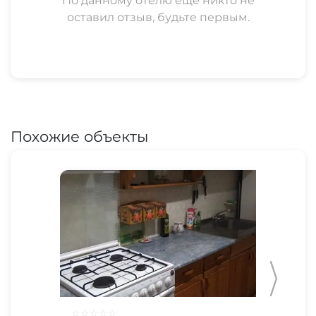
По данному отелю еще никто не
оставил отзыв, будьте первым.
Похожие объекты
☆
☆
☆
☆
☆
☆
☆