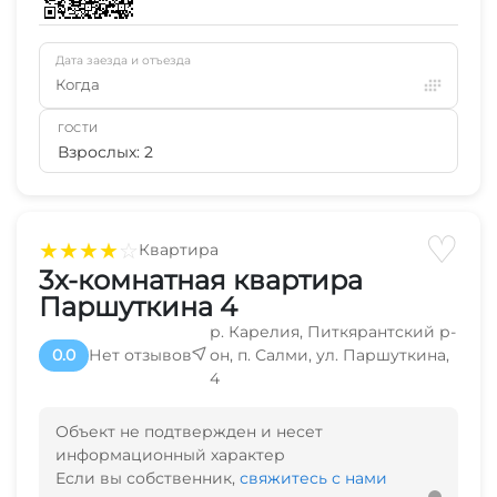
Дата заезда и отъезда
Когда
ГОСТИ
Взрослых: 2
♡
★
★
★
★
☆
Квартира
3х-комнатная квартира
Паршуткина 4
р. Карелия, Питкярантский р-
0.0
Нет отзывов
он, п. Салми, ул. Паршуткина,
4
Объект не подтвержден и несет
информационный характер
Если вы собственник,
свяжитесь с нами