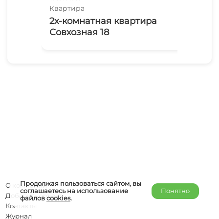
Квартира
Ква
2х-комнатная квартира
4х
Совхозная 18
Со
Продолжая пользоваться сайтом, вы
О компании
соглашаетесь на использование
Понятно
Добавить объект
файлов
cookies
.
Контакты
Журнал