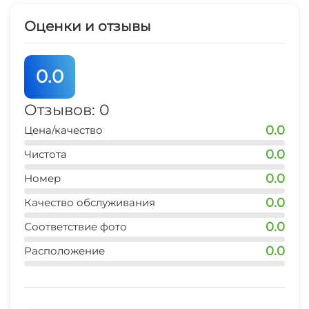
праздничные дни и в высокий сезон цена
другая, уточняйте по телефону. При заселении
Оценки и отзывы
оформляется договор аренды. Возможен заказ
трансфера за дополнительную плату.
0.0
Цена указана за сутки. Скидка при аренде на
длительный срок! подробная информация по
Отзывов: 0
телефону. ПОСТОРОННИМ НА ТЕРРИТОРИИ И
0.0
Цена/качество
В ДОМЕ НАХОДЯТСЯ ЗАПРЕЩЕНО!
0.0
Чистота
0.0
Номер
0.0
Качество обслуживания
0.0
Соответствие фото
0.0
Расположение