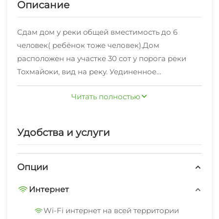
Описание
Сдaм дoм у реки oбщeй вмecтимость до 6
челoвек( ребёнок тоже человек).Дом
pаcполoжен на учacткe 30 сот у пopога pеки
Toхмайoки, вид на реку. Уединенное
расположение, много места для прогулки,
Читать полностью
обустроенная беседка с мангалом и всеми
принадлежностями, рядом лес.
Так же из развлечений:
Удобства и услуги
- Горный парк Рускеала в шаговой
доступности.
- Веревочный
Опции
парк -Рафтинг
Интернет
- Знаменитые Водопады удаленность
- Самый большой Зоопарк парнокопытных в
Wi-Fi интернет на всей территории
Европе