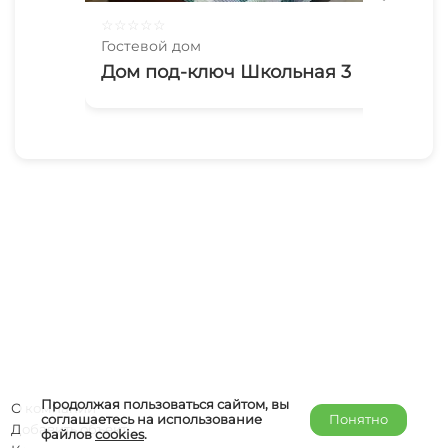
☆
☆
☆
☆
☆
☆
☆
Гостевой дом
Гос
Дом под-ключ Школьная 3
Pie
Продолжая пользоваться сайтом, вы
О компании
соглашаетесь на использование
Понятно
Добавить объект
файлов
cookies
.