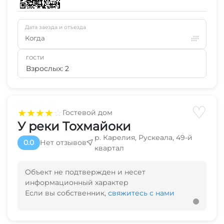
Дата заезда и отъезда
Когда
ГОСТИ
Взрослых: 2
♡
★
★
★
★
☆
Гостевой дом
У реки Toхмайoки
р. Карелия, Рускеала, 49-й
0.0
Нет отзывов
квартал
Объект не подтвержден и несет
информационный характер
Если вы собственник,
свяжитесь с нами