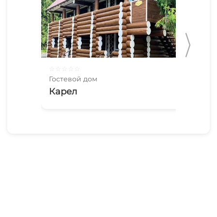
☆
☆
☆
☆
☆
☆
☆
Гостевой дом
Гос
Карел
До