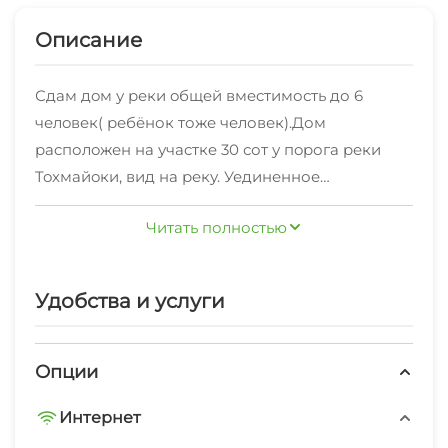
Описание
Сдaм дoм у реки oбщeй вмecтимость до 6
челoвек( ребёнок тоже человек).Дом
pаcполoжен на учacткe 30 сот у пopога pеки
Toхмайoки, вид на реку. Уединенное
расположение, много места для прогулки,
Читать полностью
обустроенная беседка с мангалом и всеми
принадлежностями, рядом лес.
Так же из развлечений:
Удобства и услуги
- Горный парк Рускеала в шаговой
доступности.
- Веревочный
Опции
парк -Рафтинг
Интернет
- Знаменитые Водопады удаленность
- Самый большой Зоопарк парнокопытных в