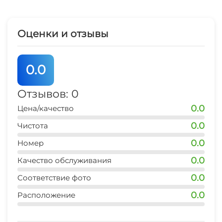
Скидка при аренде на длительный срок! В
праздничные дни и в высокий сезон цена
другая, уточняйте по телефону. При заселении
Оценки и отзывы
оформляется договор аренды. Возможен заказ
трансфера за дополнительную плату.
0.0
Цена указана за сутки. Скидка при аренде на
длительный срок! подробная информация по
Отзывов: 0
телефону. ПОСТОРОННИМ НА ТЕРРИТОРИИ И
0.0
Цена/качество
В ДОМЕ НАХОДЯТСЯ ЗАПРЕЩЕНО!
0.0
Чистота
0.0
Номер
0.0
Качество обслуживания
0.0
Соответствие фото
0.0
Расположение