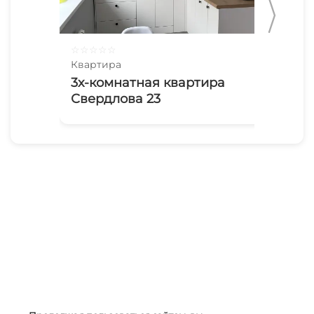
☆
☆
☆
☆
☆
☆
☆
Квартира
Ква
3х-комнатная квартира
2х
Свердлова 23
Ча