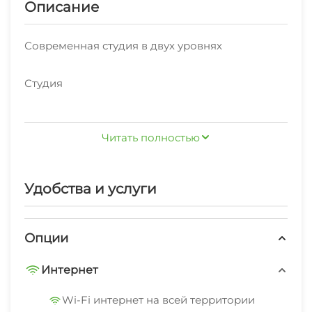
Описание
Современная студия в двух уровнях
Студия
Петрозаводск, Чапаева улица, 40А
Читать полностью
20 м²
Удобства и услуги
3 гостя
2 кровати
Опции
Интернет
этаж 1 из 22, есть лифт.
Wi-Fi интернет на всей территории
Квартира-студия с двумя уровнями сдается на