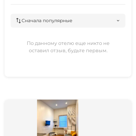
- Не для вечеринок;
- Не заселяются лица в состоянии алкогольного
Сначала популярные
опьянения,
в случае поступления жалоб от соседей,
происходит выселение без возврата оплаты и
По данному отелю еще никто не
залога.
оставил отзыв, будьте первым.
Стоимость зависит от даты, количества дней
(скидки при длительном проживании) и
количества проживающих. Время заезда после
14:00, время выезда до 12:00.
Другое время обговаривается индивидуально.
При заезде вносится залог - 2000 рублей,
который возвращается, если нет порчи
имущества и предметов.