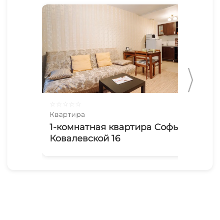
имущества и предметов.
Ждем вас к нам в гости!
☆
☆
☆
☆
☆
☆
☆
Квартира
Ква
1-комнатная квартира Софьи
Ую
Ковалевской 16