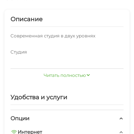
Описание
Современная студия в двух уровнях
Студия
Петрозаводск, Чапаева улица, 40А
Читать полностью
20 м²
Удобства и услуги
3 гостя
2 кровати
Опции
Интернет
этаж 1 из 22, есть лифт.