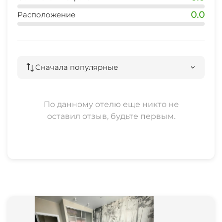
При заселении вносится залог 4000 рублей,
0.0
Расположение
который возвращается в случае соблюдения
правил проживания, переводом на карту , в
день вашего выезда до 23ч после уборки
квартиры.
Сначала популярные
Не сдаётся для: шумных компаний, для
вечеринок, лицам в алкогольном опьянении и
лицам моложе 22 лет,с животными.
По данному отелю еще никто не
Курение в апартаментах разрешено, только на
оставил отзыв, будьте первым.
открытом балконе.
Предоставляются отчётные документы