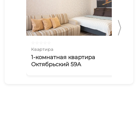
☆
☆
☆
☆
☆
☆
☆
Квартира
Ква
1-комнатная квартира
Liv
Октябрьский 59А
Ан