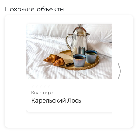
Похожие объекты
☆
☆
☆
☆
☆
☆
☆
Квартира
Ква
Карельский Лось
2х
Де