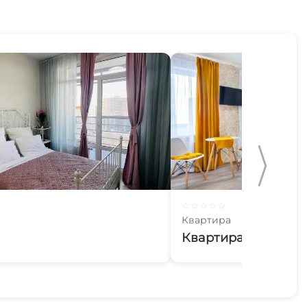
☆
☆
☆
☆
☆
Квартира
Квартира-студия Э