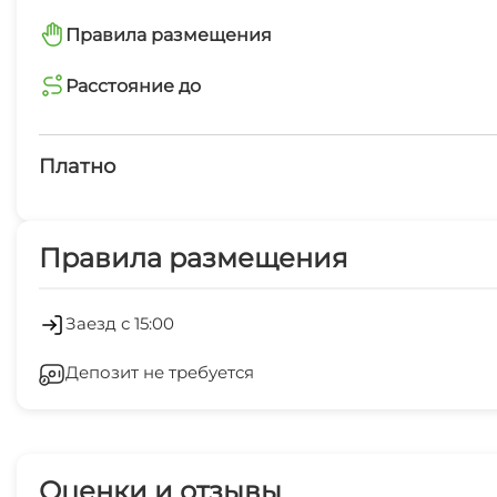
Интернет Wi-Fi
Правила размещения
запрещено курить в помещениях
Расстояние до
Семейные номера
магазин
2 мин
Платно
остановка общественного транспорта
Платные услуги
2 мин
Правила размещения
Холодильник
ЖД вокзал
10 мин
Стиральная машина
Заезд с 15:00
Депозит не требуется
СВЧ
Оценки и отзывы