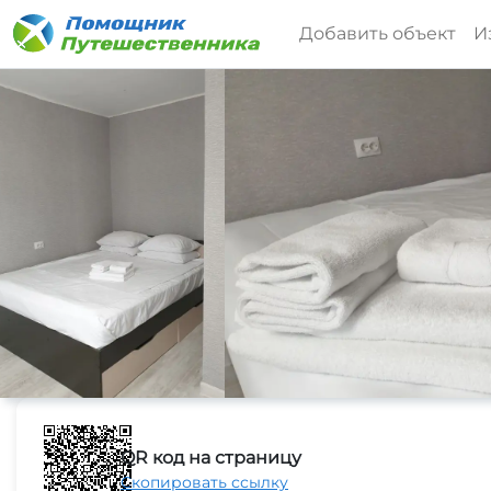
Добавить объект
И
QR код на страницу
Скопировать ссылку