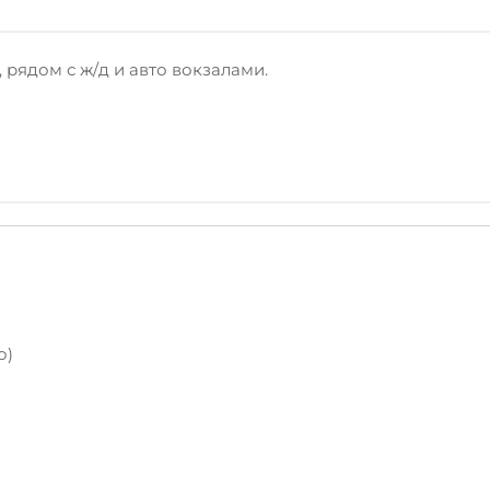
рядом с ж/д и авто вокзалами.
о)