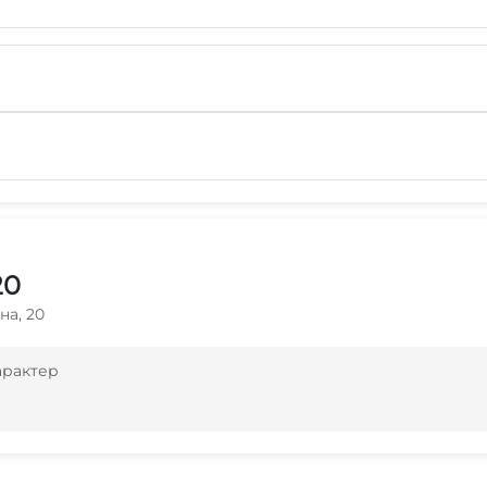
20
на, 20
арактер