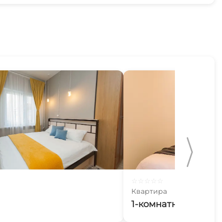
☆
☆
☆
☆
☆
Квартира
1-комнатная кварт