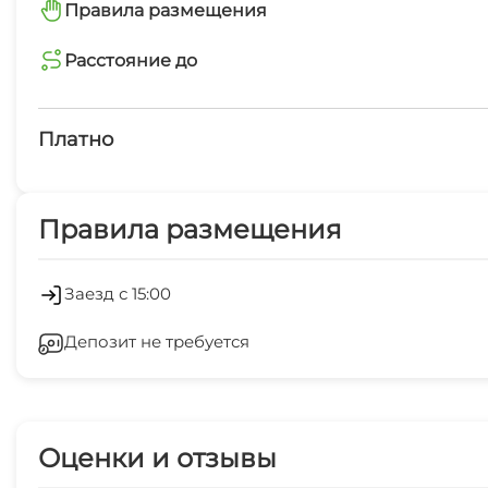
Интернет Wi-Fi
Правила размещения
запрещено курить в помещениях
Расстояние до
Семейные номера
магазин
2 мин
Платно
остановка общественного транспорта
Платные услуги
2 мин
Правила размещения
Холодильник
ЖД вокзал
10 мин
Стиральная машина
Заезд с 15:00
Депозит не требуется
СВЧ
Оценки и отзывы