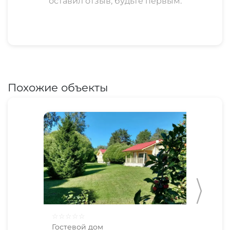
оставил отзыв, будьте первым.
Похожие объекты
☆
☆
☆
☆
☆
☆
☆
Гостевой дом
Гос