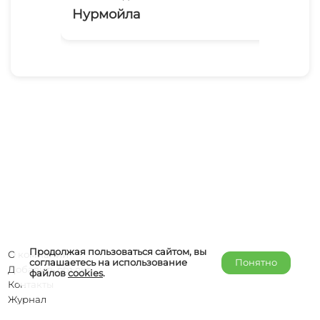
Нурмойла
Ге
Продолжая пользоваться сайтом, вы
О компании
соглашаетесь на использование
Понятно
Добавить объект
файлов
cookies
.
Контакты
Журнал
Отельерам