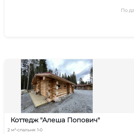
По д
Коттедж "Алеша Попович"
2 м²
•
спальня: 1
•
0