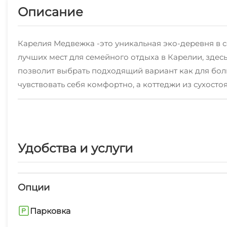
Описание
Карелия Медвежка -это уникальная эко-деревня в с
лучших мест для семейного отдыха в Карелии, зде
позволит выбрать подходящий вариант как для бол
чувствовать себя комфортно, а коттеджи из сухост
В Онежских водах и близлежащих лесных озерах вод
Для активного отдыха имеется квадроциклы, велосипе
пешие прогулки, пикники, сбор ягод, грибов, детс
склона от 250 до 420 метров. Русская баня на дров
Удобства и услуги
Хотите узнать наш край получше? К вашим услугам
Музей-заповедник "КИЖИ", Водопад "КИВАЧ", Солове
отдыха.
Опции
Парковка