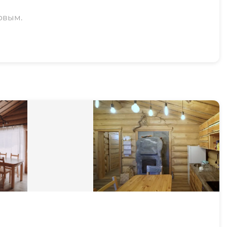
рвым.