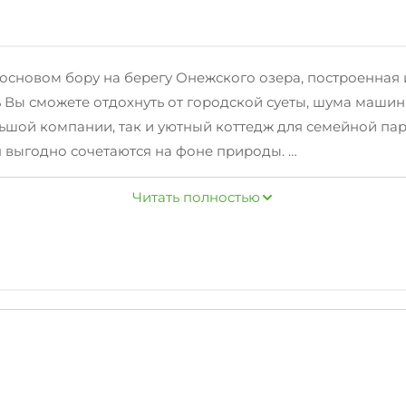
основом бору на берегу Онежского озера, построенная и
сь Вы сможете отдохнуть от городской суеты, шума маш
ьшой компании, так и уютный коттедж для семейной па
оя выгодно сочетаются на фоне природы.
ится приличное количество рыбы, в здешних местах уда
Читать полностью
ды, лодки, катера, скутера, снегоходы, лыжи беговые и 
кий городок, пляж и многое другое. В 5 километрах ра
ах, сауна с шунгитовым бассейном. (шунгит - целебный 
 полный спектр экскурсий по культурным, исторически
цкие острова находятся на самом близком расстоянии о