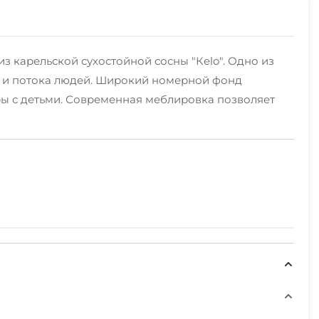
з карельской сухостойной сосны "Кelo". Одно из
ин и потока людей. Широкий номерной фонд
ры с детьми. Современная меблировка позволяет
чливому рыбаку или охотнику не придется скучать.
горные, коньки, санки, катание на санях, ватрушки,
сположен Медвежьегорский горнолыжный комплекс: 4
минерал из Карелии)
м и природным достопримечательностям Карелии.
т нас и Вы сможете все их посетить во время