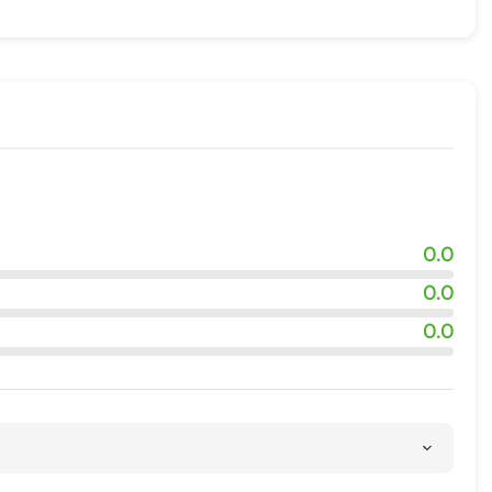
адка
ровки
ия
квадроциклов
0.0
0.0
0.0