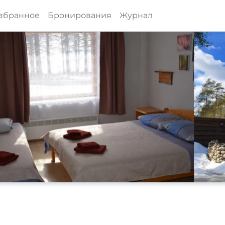
збранное
Бронирования
Журнал