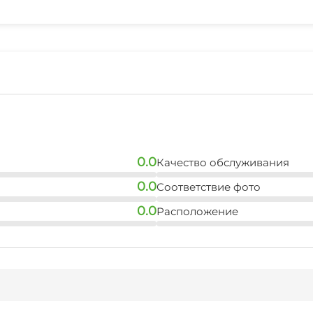
Спутниковое ТВ
Детская игровая площ
Прокат лыжной экипи
Терраса
Охраняемая территор
Аренда снегоходов и 
0.0
Качество обслуживания
0.0
Соответствие фото
0.0
Расположение