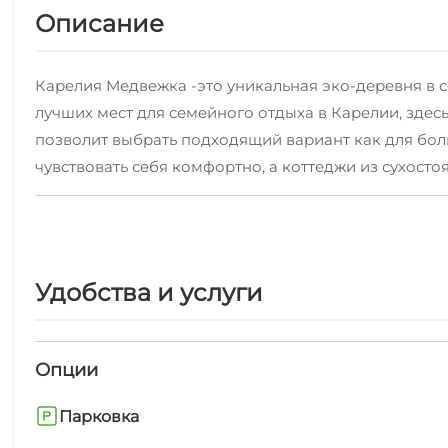
Описание
Карелия Медвежка -это уникальная эко-деревня в с
лучших мест для семейного отдыха в Карелии, зде
позволит выбрать подходящий вариант как для бол
чувствовать себя комфортно, а коттеджи из сухост
В Онежских водах и близлежащих лесных озерах вод
Для активного отдыха имеется квадроциклы, велосипе
пешие прогулки, пикники, сбор ягод, грибов, детс
склона от 250 до 420 метров. Русская баня на дров
Удобства и услуги
Хотите узнать наш край получше? К вашим услугам
Музей-заповедник "КИЖИ", Водопад "КИВАЧ", Солове
отдыха.
Опции
Парковка