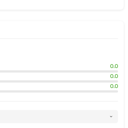
адка
ровки
ия
квадроциклов
0.0
0.0
0.0