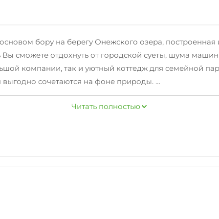
основом бору на берегу Онежского озера, построенная и
сь Вы сможете отдохнуть от городской суеты, шума маш
ьшой компании, так и уютный коттедж для семейной па
оя выгодно сочетаются на фоне природы.
ится приличное количество рыбы, в здешних местах уда
Читать полностью
ды, лодки, катера, скутера, снегоходы, лыжи беговые и 
кий городок, пляж и многое другое. В 5 километрах ра
ах, сауна с шунгитовым бассейном. (шунгит - целебный 
 полный спектр экскурсий по культурным, исторически
цкие острова находятся на самом близком расстоянии о