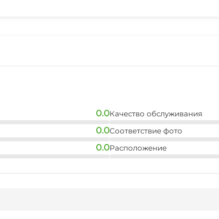
Спутниковое ТВ
Детская игровая площ
Прокат лыжной экипи
Терраса
Охраняемая территор
Аренда снегоходов и 
0.0
Качество обслуживания
0.0
Соответствие фото
0.0
Расположение