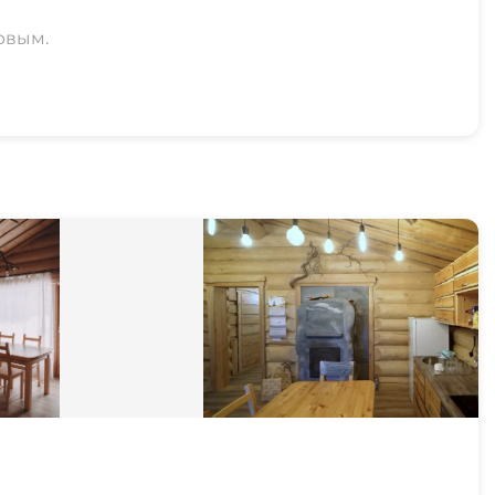
рвым.