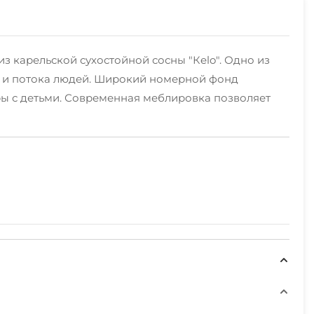
з карельской сухостойной сосны "Кelo". Одно из
ин и потока людей. Широкий номерной фонд
ры с детьми. Современная меблировка позволяет
чливому рыбаку или охотнику не придется скучать.
горные, коньки, санки, катание на санях, ватрушки,
сположен Медвежьегорский горнолыжный комплекс: 4
минерал из Карелии)
м и природным достопримечательностям Карелии.
т нас и Вы сможете все их посетить во время