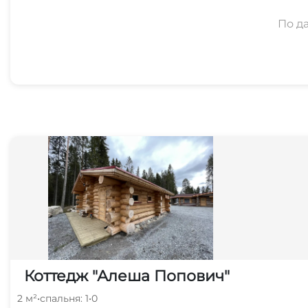
По д
Коттедж "Алеша Попович"
2 м²
•
спальня: 1
•
0