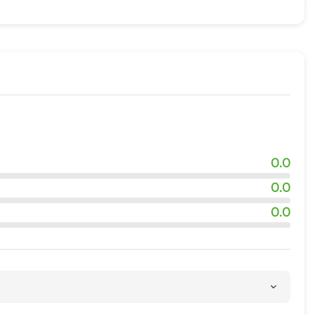
адка
ровки
ия
квадроциклов
0.0
0.0
0.0