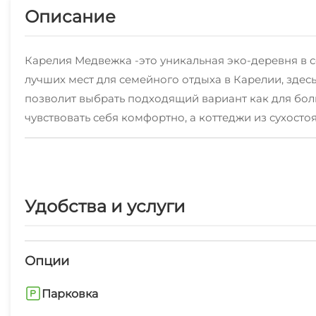
Описание
Карелия Медвежка -это уникальная эко-деревня в с
лучших мест для семейного отдыха в Карелии, зде
позволит выбрать подходящий вариант как для бол
чувствовать себя комфортно, а коттеджи из сухост
В Онежских водах и близлежащих лесных озерах вод
Для активного отдыха имеется квадроциклы, велосипе
пешие прогулки, пикники, сбор ягод, грибов, детс
склона от 250 до 420 метров. Русская баня на дров
Удобства и услуги
Хотите узнать наш край получше? К вашим услугам
Музей-заповедник "КИЖИ", Водопад "КИВАЧ", Солове
отдыха.
Опции
Парковка