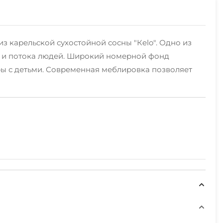
з карельской сухостойной сосны "Кelo". Одно из
ин и потока людей. Широкий номерной фонд
ры с детьми. Современная меблировка позволяет
чливому рыбаку или охотнику не придется скучать.
горные, коньки, санки, катание на санях, ватрушки,
сположен Медвежьегорский горнолыжный комплекс: 4
минерал из Карелии)
м и природным достопримечательностям Карелии.
т нас и Вы сможете все их посетить во время