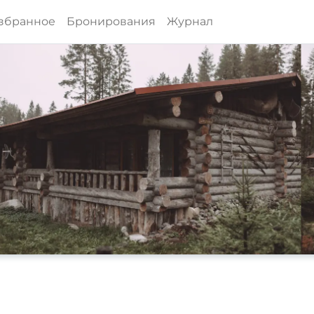
збранное
Бронирования
Журнал