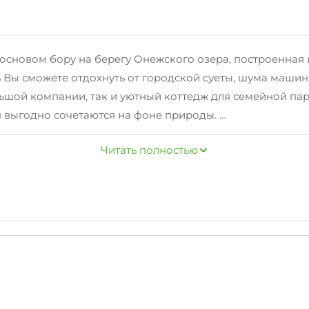
основом бору на берегу Онежского озера, построенная и
сь Вы сможете отдохнуть от городской суеты, шума маш
ьшой компании, так и уютный коттедж для семейной па
оя выгодно сочетаются на фоне природы.
ится приличное количество рыбы, в здешних местах уда
Читать полностью
ды, лодки, катера, скутера, снегоходы, лыжи беговые и 
кий городок, пляж и многое другое. В 5 километрах ра
ах, сауна с шунгитовым бассейном. (шунгит - целебный 
 полный спектр экскурсий по культурным, исторически
цкие острова находятся на самом близком расстоянии о