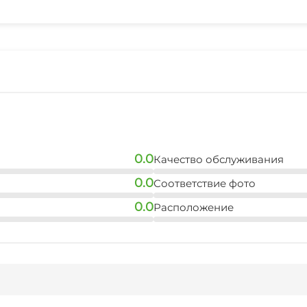
Спутниковое ТВ
Детская игровая площ
Прокат лыжной экипи
Терраса
Охраняемая территор
Аренда снегоходов и 
0.0
Качество обслуживания
0.0
Соответствие фото
0.0
Расположение