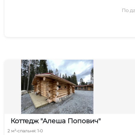
По д
Коттедж "Алеша Попович"
2 м²
•
спальня: 1
•
0