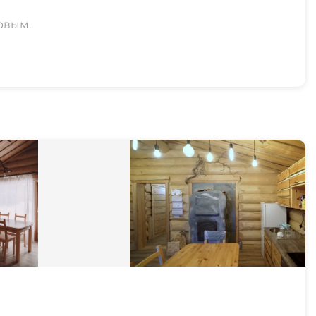
рвым.