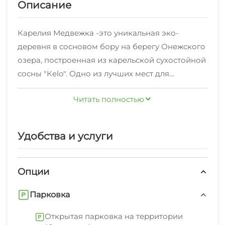
Описание
Карелия Медвежка -это уникальная эко-
деревня в сосновом бору на берегу Онежского
озера, построенная из карельской сухостойной
сосны "Кelo". Одно из лучших мест для
семейного отдыха в Карелии, здесь Вы сможете
Читать полностью
отдохнуть от городской суеты, шума машин и
потока людей. Широкий номерной фонд
позволит выбрать подходящий вариант как для
Удобства и услуги
большой компании, так и уютный коттедж для
семейной пары с детьми. Современная
меблировка позволяет чувствовать себя
Опции
комфортно, а коттеджи из сухостоя выгодно
Парковка
сочетаются на фоне природы.
В Онежских водах и близлежащих лесных
Открытая парковка на территории
озерах водится приличное количество рыбы, в