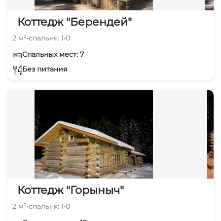
Коттедж "Берендей"
2 м²
•
спальня: 1
•
0
Спальных мест: 7
Без питания
Коттедж "Горыныч"
2 м²
•
спальня: 1
•
0