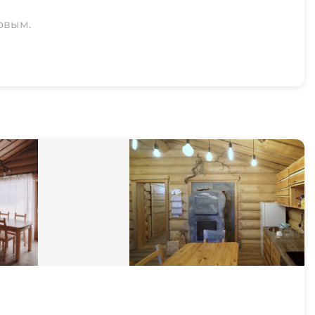
рвым.