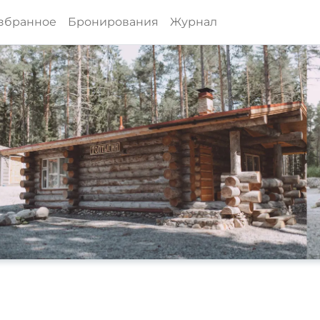
збранное
Бронирования
Журнал