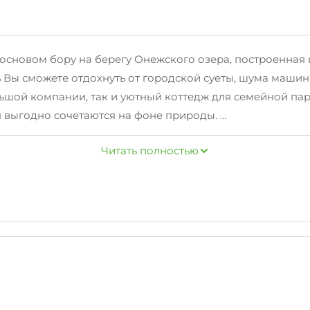
основом бору на берегу Онежского озера, построенная и
сь Вы сможете отдохнуть от городской суеты, шума маш
ьшой компании, так и уютный коттедж для семейной па
оя выгодно сочетаются на фоне природы.
ится приличное количество рыбы, в здешних местах уда
Читать полностью
ды, лодки, катера, скутера, снегоходы, лыжи беговые и 
кий городок, пляж и многое другое. В 5 километрах ра
ах, сауна с шунгитовым бассейном. (шунгит - целебный 
 полный спектр экскурсий по культурным, исторически
цкие острова находятся на самом близком расстоянии о