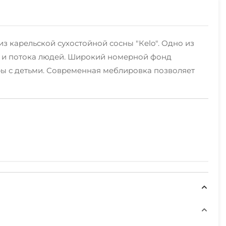
з карельской сухостойной сосны "Кelo". Одно из
ин и потока людей. Широкий номерной фонд
ры с детьми. Современная меблировка позволяет
чливому рыбаку или охотнику не придется скучать.
горные, коньки, санки, катание на санях, ватрушки,
сположен Медвежьегорский горнолыжный комплекс: 4
минерал из Карелии)
м и природным достопримечательностям Карелии.
т нас и Вы сможете все их посетить во время