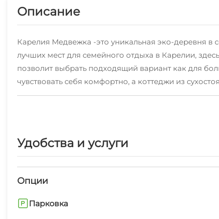
Описание
Карелия Медвежка -это уникальная эко-деревня в с
лучших мест для семейного отдыха в Карелии, зде
позволит выбрать подходящий вариант как для бол
чувствовать себя комфортно, а коттеджи из сухост
В Онежских водах и близлежащих лесных озерах вод
Для активного отдыха имеется квадроциклы, велосипе
пешие прогулки, пикники, сбор ягод, грибов, детс
склона от 250 до 420 метров. Русская баня на дров
Удобства и услуги
Хотите узнать наш край получше? К вашим услугам
Музей-заповедник "КИЖИ", Водопад "КИВАЧ", Солове
отдыха.
Опции
Парковка