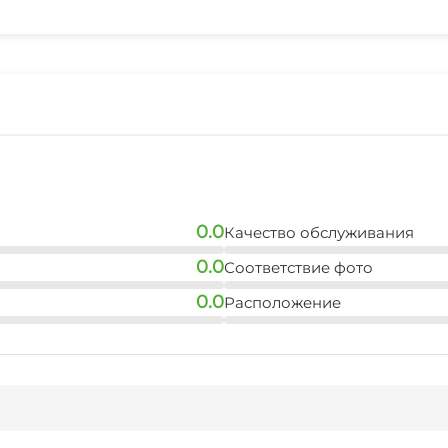
Спутниковое ТВ
Детская игровая площ
Прокат лыжной экипи
Терраса
Охраняемая территор
Аренда снегоходов и 
0.0
Качество обслуживания
0.0
Соответствие фото
0.0
Расположение