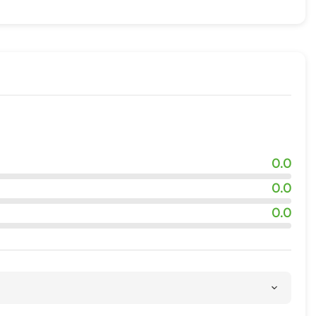
адка
ровки
ия
квадроциклов
0.0
0.0
0.0