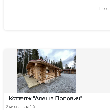
По д
Коттедж "Алеша Попович"
2 м²
•
спальня: 1
•
0