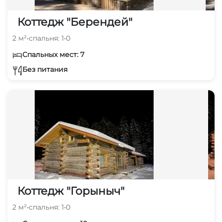
Коттедж "Берендей"
2 м²
•
спальня: 1
•
0
Спальных мест: 7
Без питания
Коттедж "Горыныч"
2 м²
•
спальня: 1
•
0