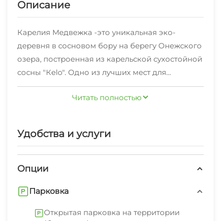
Описание
Карелия Медвежка -это уникальная эко-
деревня в сосновом бору на берегу Онежского
озера, построенная из карельской сухостойной
сосны "Кelo". Одно из лучших мест для
семейного отдыха в Карелии, здесь Вы сможете
Читать полностью
отдохнуть от городской суеты, шума машин и
потока людей. Широкий номерной фонд
позволит выбрать подходящий вариант как для
Удобства и услуги
большой компании, так и уютный коттедж для
семейной пары с детьми. Современная
меблировка позволяет чувствовать себя
Опции
комфортно, а коттеджи из сухостоя выгодно
Парковка
сочетаются на фоне природы.
В Онежских водах и близлежащих лесных
Открытая парковка на территории
озерах водится приличное количество рыбы, в