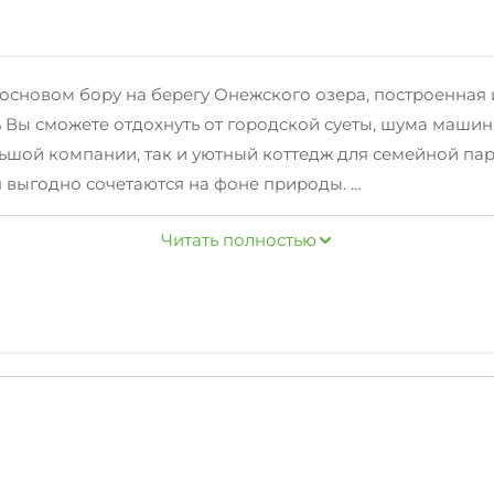
основом бору на берегу Онежского озера, построенная и
сь Вы сможете отдохнуть от городской суеты, шума маш
ьшой компании, так и уютный коттедж для семейной па
оя выгодно сочетаются на фоне природы.
ится приличное количество рыбы, в здешних местах уда
Читать полностью
ды, лодки, катера, скутера, снегоходы, лыжи беговые и 
кий городок, пляж и многое другое. В 5 километрах ра
ах, сауна с шунгитовым бассейном. (шунгит - целебный 
 полный спектр экскурсий по культурным, исторически
цкие острова находятся на самом близком расстоянии о