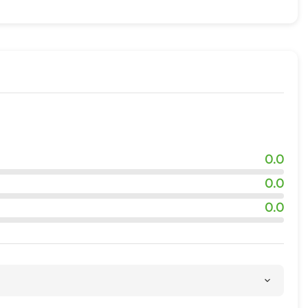
адка
ровки
ия
квадроциклов
0.0
0.0
0.0