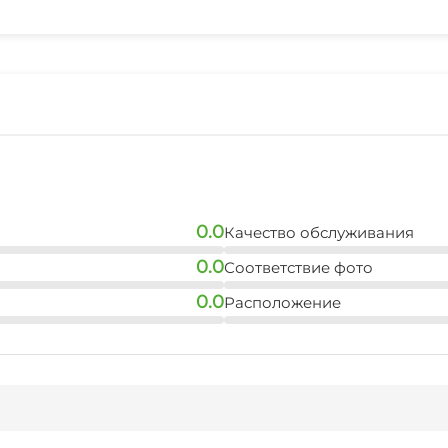
Спутниковое ТВ
Детская игровая площ
Прокат лыжной экипи
Терраса
Охраняемая территор
Аренда снегоходов и 
0.0
Качество обслуживания
0.0
Соответствие фото
0.0
Расположение