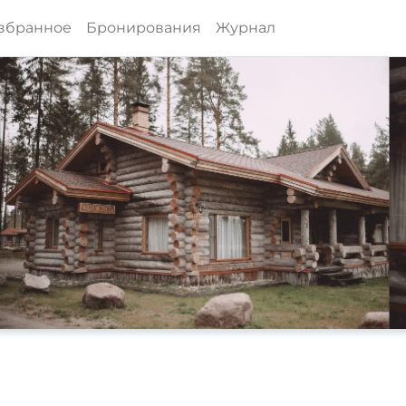
збранное
Бронирования
Журнал