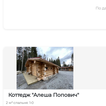
По д
Коттедж "Алеша Попович"
2 м²
•
спальня: 1
•
0