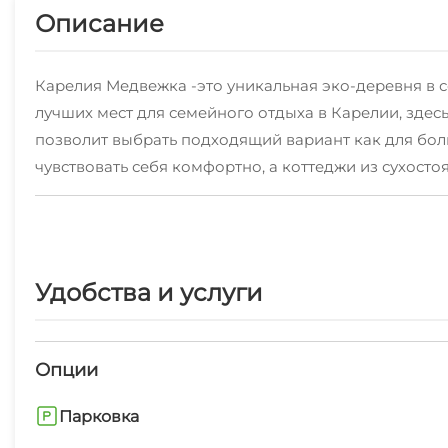
Описание
Карелия Медвежка -это уникальная эко-деревня в с
лучших мест для семейного отдыха в Карелии, зде
позволит выбрать подходящий вариант как для бол
чувствовать себя комфортно, а коттеджи из сухост
В Онежских водах и близлежащих лесных озерах вод
Для активного отдыха имеется квадроциклы, велосипе
пешие прогулки, пикники, сбор ягод, грибов, детс
склона от 250 до 420 метров. Русская баня на дров
Удобства и услуги
Хотите узнать наш край получше? К вашим услугам
Музей-заповедник "КИЖИ", Водопад "КИВАЧ", Солове
отдыха.
Опции
Парковка