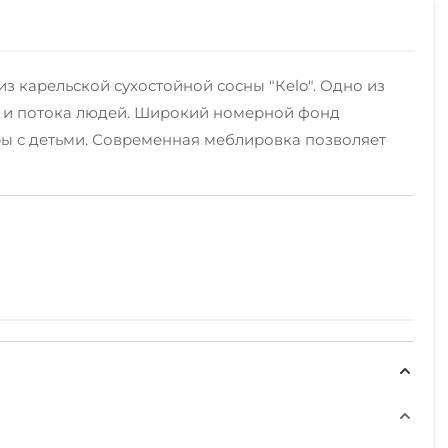
з карельской сухостойной сосны "Кelo". Одно из
ин и потока людей. Широкий номерной фонд
ры с детьми. Современная меблировка позволяет
чливому рыбаку или охотнику не придется скучать.
горные, коньки, санки, катание на санях, ватрушки,
сположен Медвежьегорский горнолыжный комплекс: 4
минерал из Карелии)
м и природным достопримечательностям Карелии.
т нас и Вы сможете все их посетить во время