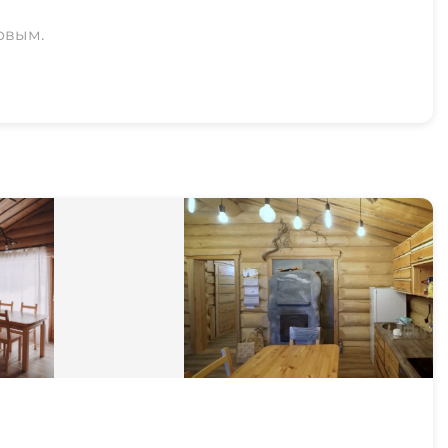
рвым.