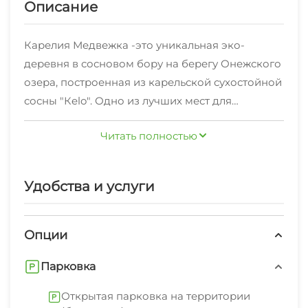
Описание
Карелия Медвежка -это уникальная эко-
деревня в сосновом бору на берегу Онежского
озера, построенная из карельской сухостойной
сосны "Кelo". Одно из лучших мест для
семейного отдыха в Карелии, здесь Вы сможете
Читать полностью
отдохнуть от городской суеты, шума машин и
потока людей. Широкий номерной фонд
позволит выбрать подходящий вариант как для
Удобства и услуги
большой компании, так и уютный коттедж для
семейной пары с детьми. Современная
меблировка позволяет чувствовать себя
Опции
комфортно, а коттеджи из сухостоя выгодно
Парковка
сочетаются на фоне природы.
В Онежских водах и близлежащих лесных
Открытая парковка на территории
озерах водится приличное количество рыбы, в