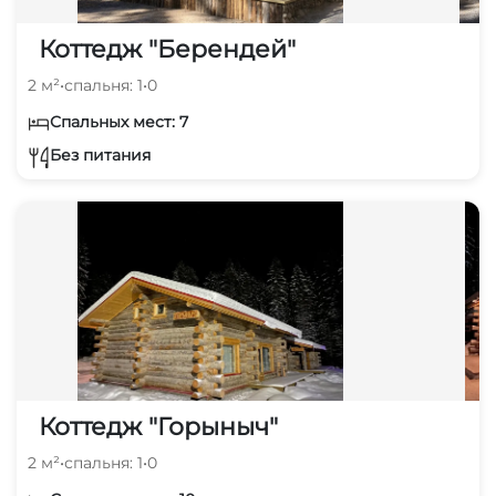
Коттедж "Берендей"
2 м²
•
спальня: 1
•
0
Спальных мест: 7
Без питания
Коттедж "Горыныч"
2 м²
•
спальня: 1
•
0