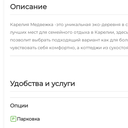
Описание
Карелия Медвежка -это уникальная эко-деревня в с
лучших мест для семейного отдыха в Карелии, зде
позволит выбрать подходящий вариант как для бол
чувствовать себя комфортно, а коттеджи из сухост
В Онежских водах и близлежащих лесных озерах вод
Для активного отдыха имеется квадроциклы, велосипе
пешие прогулки, пикники, сбор ягод, грибов, детс
склона от 250 до 420 метров. Русская баня на дров
Удобства и услуги
Хотите узнать наш край получше? К вашим услугам
Музей-заповедник "КИЖИ", Водопад "КИВАЧ", Солове
отдыха.
Опции
Парковка