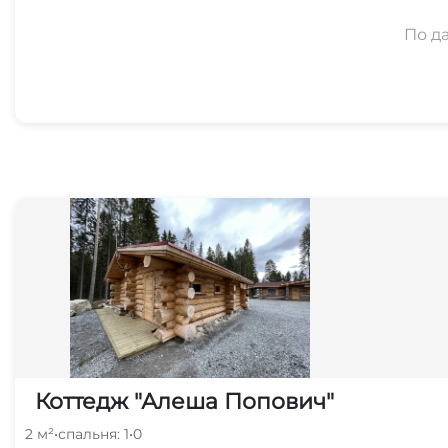
По д
Коттедж "Алеша Попович"
2 м²
•
спальня: 1
•
0