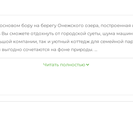
основом бору на берегу Онежского озера, построенная и
сь Вы сможете отдохнуть от городской суеты, шума маш
ьшой компании, так и уютный коттедж для семейной па
оя выгодно сочетаются на фоне природы.
ится приличное количество рыбы, в здешних местах уда
Читать полностью
ды, лодки, катера, скутера, снегоходы, лыжи беговые и 
кий городок, пляж и многое другое. В 5 километрах ра
ах, сауна с шунгитовым бассейном. (шунгит - целебный 
 полный спектр экскурсий по культурным, исторически
цкие острова находятся на самом близком расстоянии о