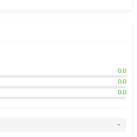
адка
ровки
ия
квадроциклов
0.0
0.0
0.0