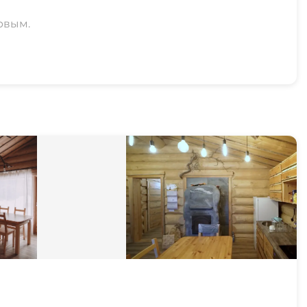
рвым.