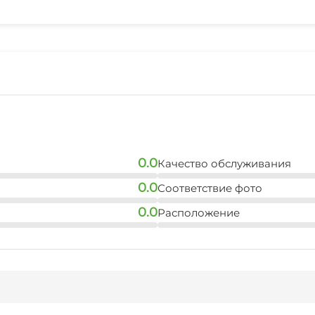
Спутниковое ТВ
Детская игровая площ
Прокат лыжной экипи
Терраса
Охраняемая территор
Аренда снегоходов и 
0.0
Качество обслуживания
0.0
Соответствие фото
0.0
Расположение