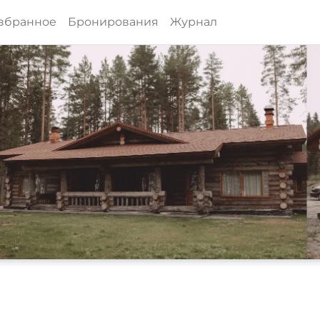
збранное
Бронирования
Журнал