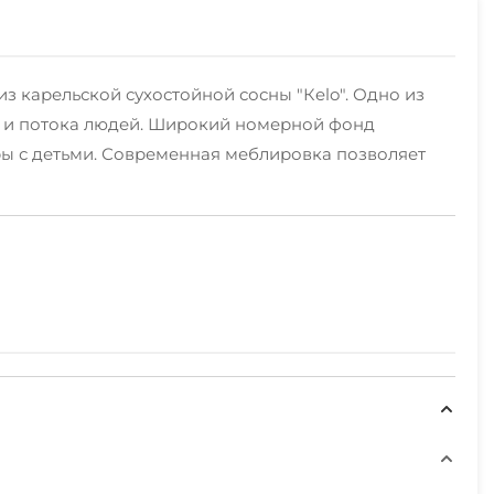
з карельской сухостойной сосны "Кelo". Одно из
ин и потока людей. Широкий номерной фонд
ры с детьми. Современная меблировка позволяет
чливому рыбаку или охотнику не придется скучать.
горные, коньки, санки, катание на санях, ватрушки,
сположен Медвежьегорский горнолыжный комплекс: 4
минерал из Карелии)
м и природным достопримечательностям Карелии.
т нас и Вы сможете все их посетить во время