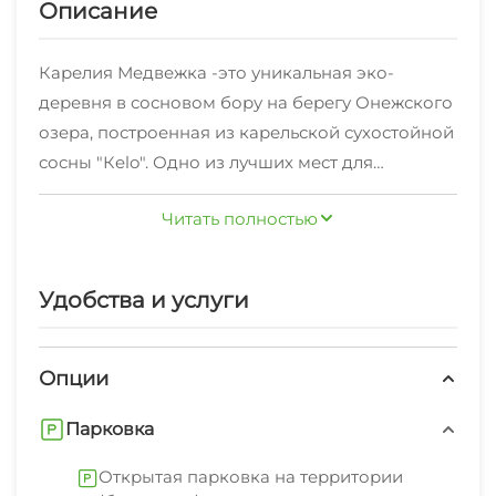
Описание
Карелия Медвежка -это уникальная эко-
деревня в сосновом бору на берегу Онежского
озера, построенная из карельской сухостойной
сосны "Кelo". Одно из лучших мест для
семейного отдыха в Карелии, здесь Вы сможете
Читать полностью
отдохнуть от городской суеты, шума машин и
потока людей. Широкий номерной фонд
позволит выбрать подходящий вариант как для
Удобства и услуги
большой компании, так и уютный коттедж для
семейной пары с детьми. Современная
меблировка позволяет чувствовать себя
Опции
комфортно, а коттеджи из сухостоя выгодно
Парковка
сочетаются на фоне природы.
В Онежских водах и близлежащих лесных
Открытая парковка на территории
озерах водится приличное количество рыбы, в