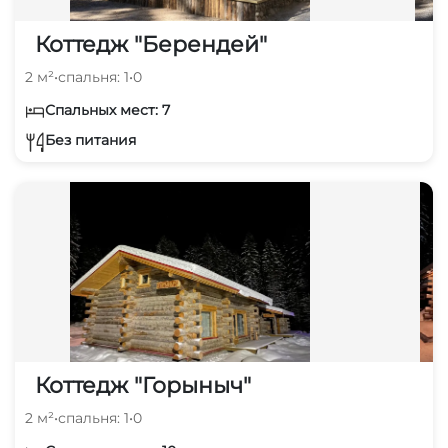
Коттедж "Берендей"
2 м²
•
спальня: 1
•
0
Спальных мест: 7
Без питания
Коттедж "Горыныч"
2 м²
•
спальня: 1
•
0