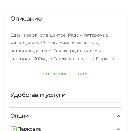
Описание
Сдам квартиру в центре. Рядом пятерочка,
магнит, мясной и молочные магазины,
остановка, аптека. Так же рядом кафе и
ресторан. 300м до Онежского озера. Парковка
перед окнами.Заселение с 14:00Выезд до 12:00.
Читать полностью
Время можно изменить по договоренности.2-
комнатная квартира с кухней-столовой сдаётся
на минимальный срок от 1 суток. Заезд
Удобства и услуги
после 14:00, отъезд до 12:00
Опции
Парковка