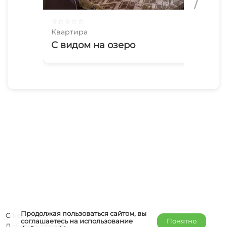
☆
☆
☆
☆
☆
☆
☆
Квартира
Ква
С видом на озеро
3х
Дз
Продолжая пользоваться сайтом, вы
О компании
соглашаетесь на использование
Понятно
Добавить объект