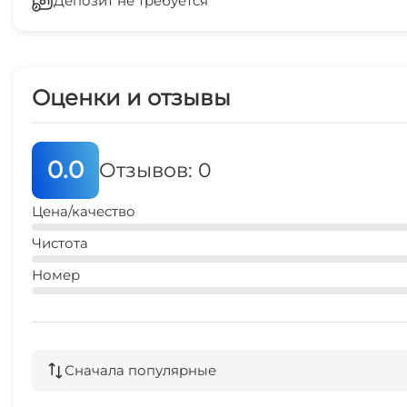
Депозит не требуется
Стиральная машина
Терраса
Беседка
Место для пикника
Оценки и отзывы
СВЧ
Прокат велосипедов
0.0
Отзывов: 0
Цена/качество
Чистота
Номер
Сначала популярные