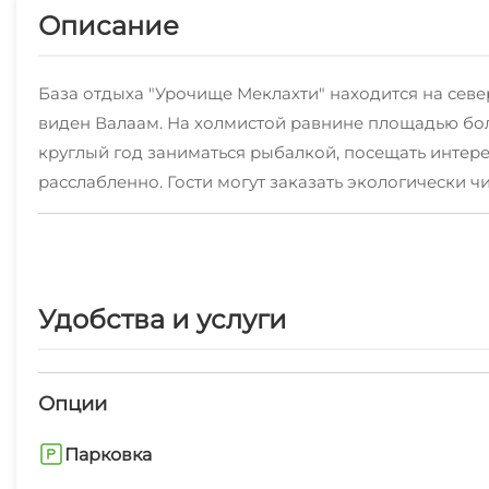
Описание
База отдыха "Урочище Меклахти" находится на сев
виден Валаам. На холмистой равнине площадью бол
круглый год заниматься рыбалкой, посещать интер
расслабленно. Гости могут заказать экологически ч
ватрушки, пейнтбол, русский бильярд, американский
игровая комната.
Удобства и услуги
Опции
Парковка