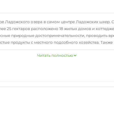
ере Ладожского озера в самом центре Ладожских шхер.
ее 25 гектаров расположено 18 жилых домов и коттедж
есные природные достопримечательности, проводить вр
истые продукты с местного подсобного хозяйства. Также 
 пул, сауна на дровах для 8-10 человек с купелью, комн
Читать полностью