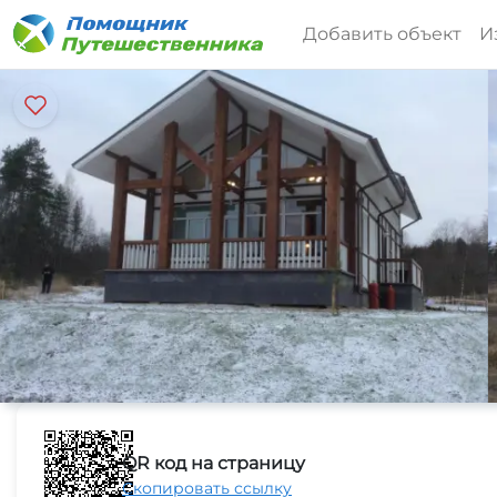
Добавить объект
И
QR код на страницу
Скопировать ссылку