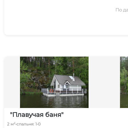
По д
"Плавучая баня"
2 м²
•
спальня: 1
•
0