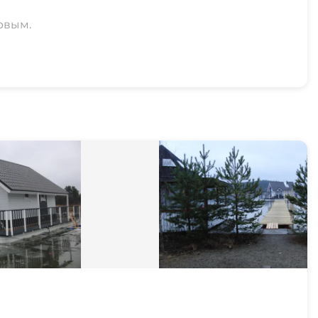
рвым.