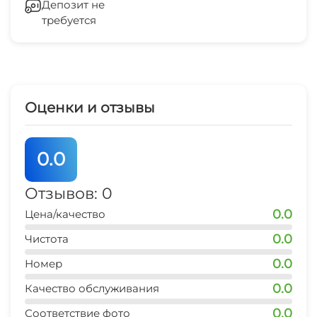
Депозит не
Дети до 5 лет размещаются бесплатно
Прокат велосипедов
требуется
Отопление
без предоставления дополнительного
места
Мангал/барбекю
Стиральная машина
Рыбалка
Зеленый двор
Оценки и отзывы
Маршруты для пеших прогулок
Беседка
Катание на лыжах
0.0
Спутниковое ТВ
Бильярд
Отзывов: 0
СВЧ
0.0
Цена/качество
Катание на лодке/каноэ
Прокат лыжной экипировки
0.0
Чистота
Охота
0.0
Номер
Прокат велосипедов
0.0
Качество обслуживания
Терраса
0.0
Соответствие фото