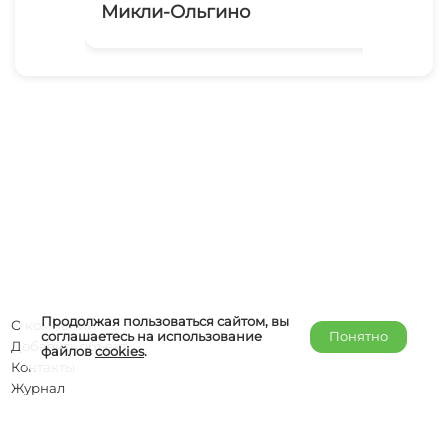
Микли-Ольгино
Ru
Продолжая пользоваться сайтом, вы
О компании
соглашаетесь на использование
Понятно
Добавить объект
файлов
cookies
.
Контакты
Журнал
Отельерам
Правообладателям