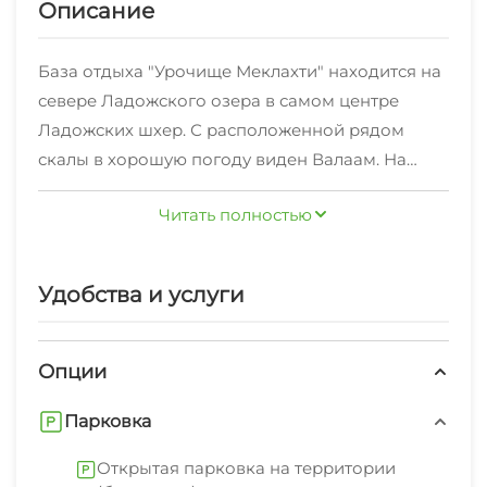
Описание
База отдыха "Урочище Меклахти" находится на
севере Ладожского озера в самом центре
Ладожских шхер. С расположенной рядом
скалы в хорошую погоду виден Валаам. На
холмистой равнине площадью более 25
Читать полностью
гектаров расположено 18 жилых домов и
коттеджей. Благодаря удачному
расположению, можно круглый год заниматься
Удобства и услуги
рыбалкой, посещать интересные природные
достопримечательности, проводить время
активно и разнообразно или спокойно и
Опции
расслабленно. Гости могут заказать
Парковка
экологически чистые продукты с местного
подсобного хозяйства. Также к Вашим услугам:
Открытая парковка на территории
прокат велосипедов, санки, ватрушки,