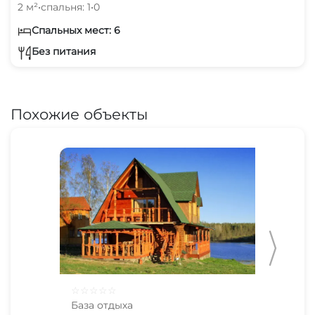
2 м²
•
спальня: 1
•
0
Спальных мест: 6
Без питания
Похожие объекты
☆
☆
☆
☆
☆
☆
☆
База отдыха
Баз