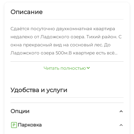
Описание
Сдаётся посуточно двухкомнатная квартира
недалеко от Ладожского озера. Тихий район. С
окна прекрасный вид на сосновый лес. До
Ладожского озера 500м.В квартире есть всё
необходимое для комфортного проживания
Читать полностью
(холодильник, электроплита, чайник, телевизор,
стиральная машина, микроволновая печь,
бойлер), чистое постельное бельё и полотенца
Удобства и услуги
предоставляются.Дополнительно можем
организовать прогулки на катере по
Ладожским шхерам, о.Валаам, рыбалку на
Опции
Ладожском озере. Так же есть замечательная
Парковка
баня на дровах. Последние фото в объявлении.
Баня состоит из трех секций (парная,