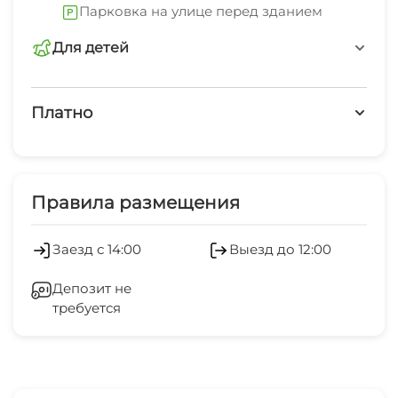
Парковка на улице перед зданием
помывочная, комната отдыха).2-комнатная
квартира капитальный ремонт «под евро» и
Для детей
отдельная кухня сдаётся на
детская площадка
минимальный срок от 1 до 2 суток. Заезд
Платно
после 14:00, отъезд до 12:00
Платные услуги
Холодильник
Правила размещения
Заезд с 14:00
Выезд до 12:00
Депозит не
требуется