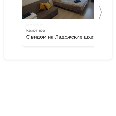
☆
☆
☆
☆
☆
☆
☆
Квартира
Ква
С видом на Ладожские шхеры
2х
Со