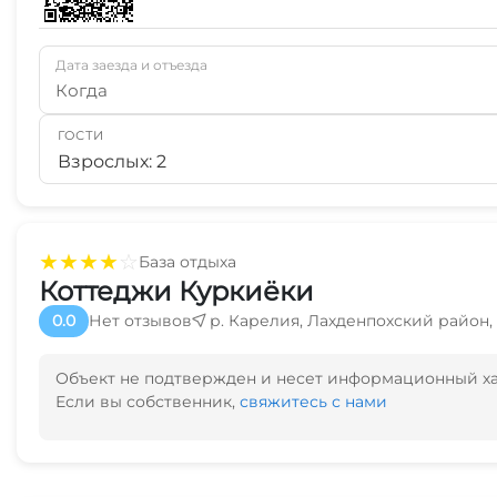
Дата заезда и отъезда
Когда
ГОСТИ
Взрослых: 2
★
★
★
★
☆
База отдыха
Коттеджи Куркиёки
0.0
Нет отзывов
р. Карелия, Лахденпохский район,
Объект не подтвержден и несет информационный х
Если вы собственник,
свяжитесь с нами