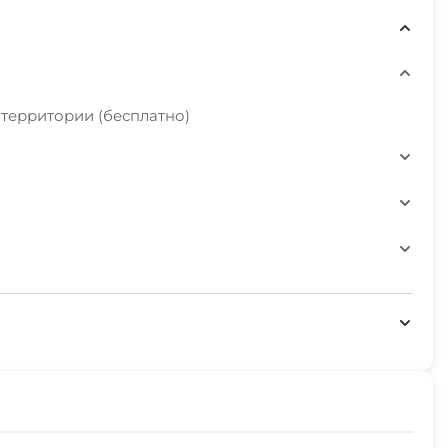
 территории (бесплатно)
ния
омерах
адка