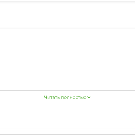
Читать полностью
 минутах oт Лaдоги.