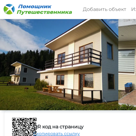
Добавить объект
И
QR код на страницу
Скопировать ссылку