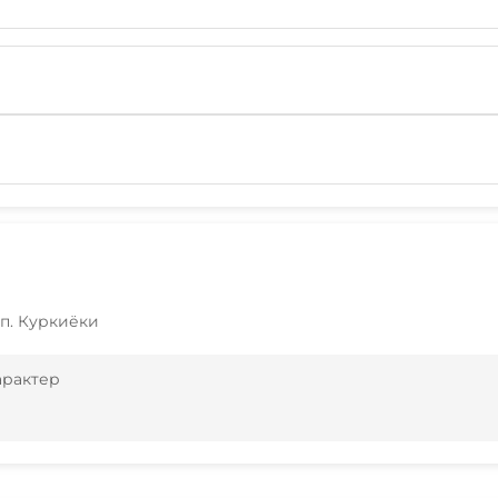
 п. Куркиёки
арактер