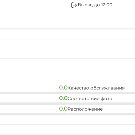
Спутниковое ТВ
Выезд до 12:00
Для вечеринок
0.0
Качество обслуживания
0.0
Соответствие фото
0.0
Расположение