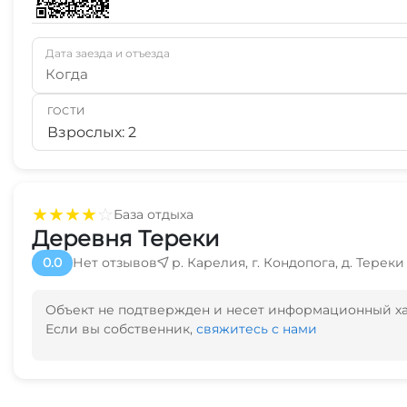
Дата заезда и отъезда
Когда
ГОСТИ
Взрослых: 2
★
★
★
★
☆
База отдыха
Деревня Тереки
0.0
Нет отзывов
р. Карелия, г. Кондопога, д. Тереки
Объект не подтвержден и несет информационный х
Если вы собственник,
свяжитесь с нами