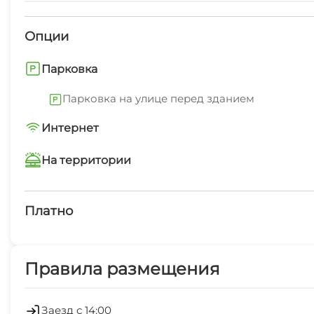
Опции
Парковка
Парковка на улице перед зданием
Интернет
Wi-Fi интернет на всей территории
На территории
Интернет Wi-Fi
Платно
Дети любого возраста
Платные услуги
Работает круглогодично
Правила размещения
Экскурсионные услуги
Рыбалка
Зеленый двор
Заезд с 14:00