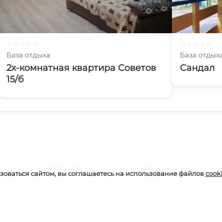
☆
☆
☆
☆
☆
☆
☆
☆
☆
☆
База отдыха
База отдых
2х-комнатная квартира Советов
Сандал
15/б
Контакты
Журнал
оваться сайтом, вы соглашаетесь на использование файлов
cook