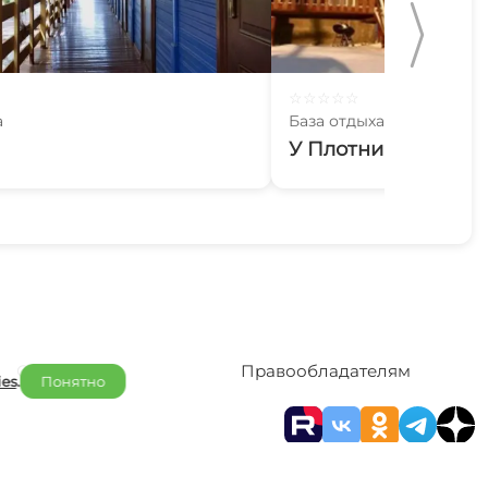
☆
☆
☆
☆
☆
а
База отдыха
У Плотника
Отельерам
Правообладателям
ies
.
Понятно