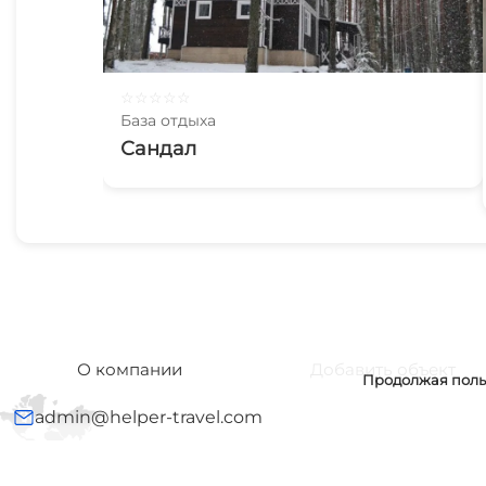
☆
☆
☆
☆
☆
База отдыха
Сандал
О компании
Добавить объект
Продолжая польз
admin@helper-travel.com