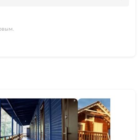
рвым.