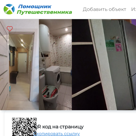
Добавить объект
И
QR код на страницу
Скопировать ссылку