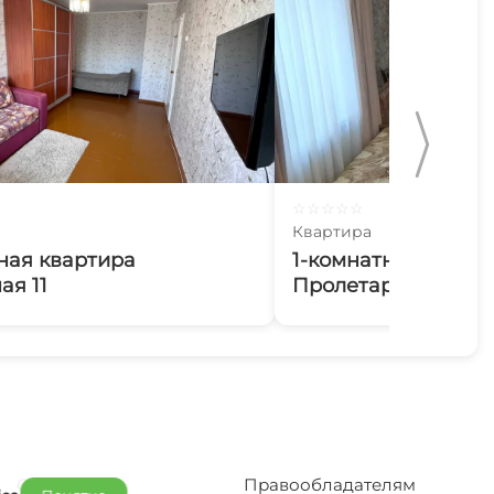
☆
☆
☆
☆
☆
Квартира
ная квартира
1-комнатная кварт
ая 11
Пролетарский 53
Отельерам
Правообладателям