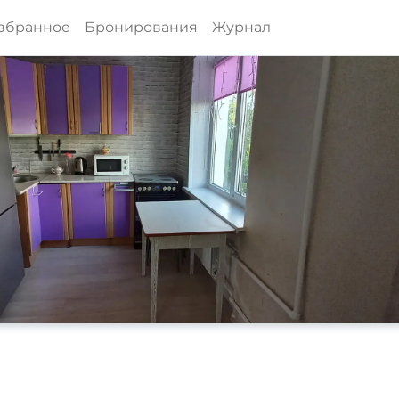
збранное
Бронирования
Журнал