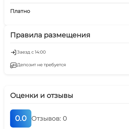
детская площадка
Платно
Платные услуги
Правила размещения
Холодильник
Заезд с 14:00
Депозит не требуется
Оценки и отзывы
0.0
Отзывов: 0