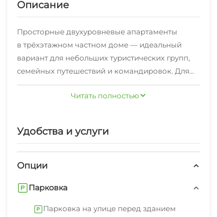
Описание
Просторные двухуровневые апартаменты
в трёхэтажном частном доме — идеальный
вариант для небольших туристических групп,
семейных путешествий и командировок. Для
каждого гостям мы приготовили
Читать полностью
индивидуальные постельные и туалетные
принадлежности. На кухне гости без труда
найдут всю необходимую посуду, чай, кофе,
Удобства и услуги
сахар и другие продукты первой
необходимости.7 одноместных кроватей, 2
кресла, журнальный стол, кухонная плита,
Опции
холодильник, 2 больших кухонных стола и 8
Парковка
стульев.Ж/д вокзал, магазин "Магнит", Сбербанк
+ банкомат, банкомат ВТБ24.3-комнатная
Парковка на улице перед зданием
Квартира дизайнерский евроремонт сдаётся