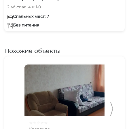
2 м²
•
спальня: 1
•
0
Спальных мест: 7
Без питания
Похожие объекты
☆
☆
☆
☆
☆
☆
☆
Квартира
Ква