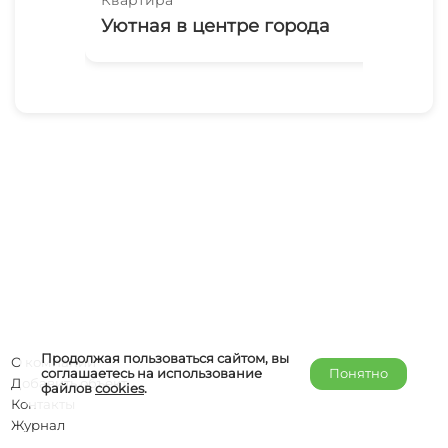
Уютная в центре города
1-
Эн
Продолжая пользоваться сайтом, вы
О компании
соглашаетесь на использование
Понятно
Добавить объект
файлов
cookies
.
Контакты
Журнал
Отельерам