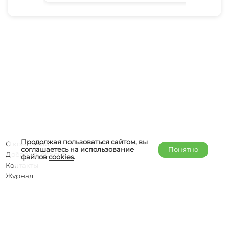
Продолжая пользоваться сайтом, вы
О компании
соглашаетесь на использование
Понятно
Добавить объект
файлов
cookies
.
Контакты
Журнал
Отельерам
Правообладателям
admin@helper-travel.com