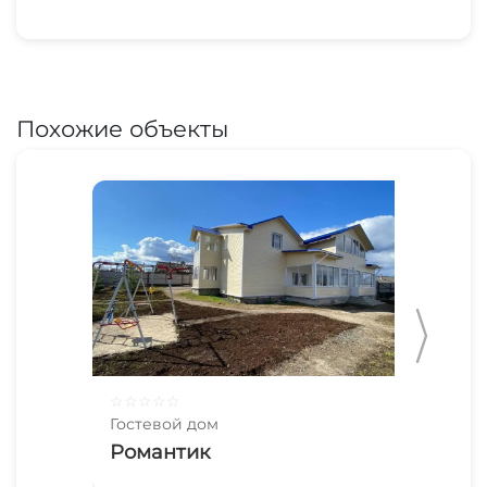
Похожие объекты
☆
☆
☆
☆
☆
☆
☆
Гостевой дом
Гос
Романтик
У 