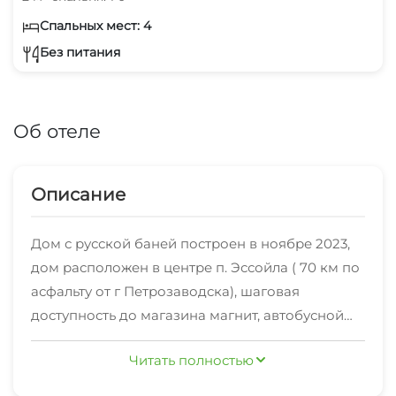
Спальных мест: 4
Без питания
Об отеле
Описание
Дом с русской баней построен в ноябре 2023,
дом расположен в центре п. Эссойла ( 70 км по
асфальту от г Петрозаводска), шаговая
доступность до магазина магнит, автобусной
остановки, кафе, магазинов. Имеется
Читать полностью
возможность выезда на зимнюю рыбалку на
лёд озера Сямозеро на снегоходе, в округе