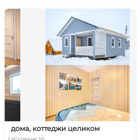
дома, коттеджи целиком
2 м²
•
спальня: 1
•
0