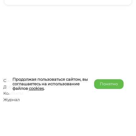
Продолжая пользоваться сайтом, вы
О компании
соглашаетесь на использование
Понятно
Добавить объект
файлов
cookies
.
Контакты
Журнал
Отельерам
Правообладателям
admin@helper-travel.com