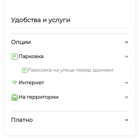
волейбольные, баскетбольные, футбольные,
мангал с шампурами, удочки, шашки, шахматы.
Удобства и услуги
Опции
Парковка
Парковка на улице перед зданием
Интернет
Wi-Fi интернет на всей территории
На территории
Интернет Wi-Fi
Платно
Автостоянка
Платные услуги