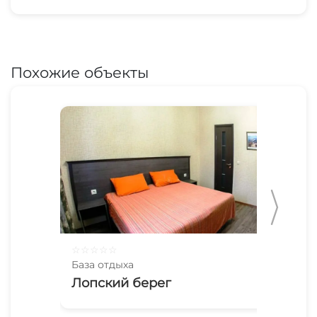
Похожие объекты
☆
☆
☆
☆
☆
☆
☆
База отдыха
Баз
Лопский берег
Вы