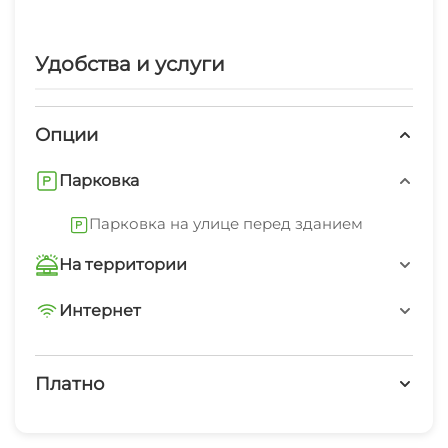
Удобства и услуги
Опции
Парковка
Парковка на улице перед зданием
На территории
Трансфер платно
Интернет
Wi-Fi интернет на всей территории
Интернет Wi-Fi
Платно
Автостоянка
Платные услуги