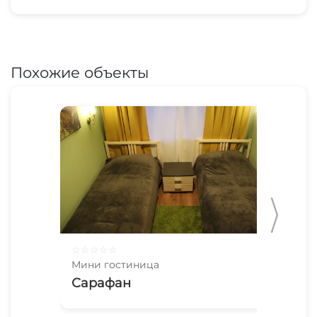
Похожие объекты
☆
☆
☆
☆
☆
☆
☆
Мини гостиница
Мин
Сарафан
1-
Ме