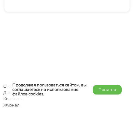
Продолжая пользоваться сайтом, вы
О компании
соглашаетесь на использование
Понятно
Добавить объект
файлов
cookies
.
Контакты
Журнал
Отельерам
Правообладателям
admin@helper-travel.com